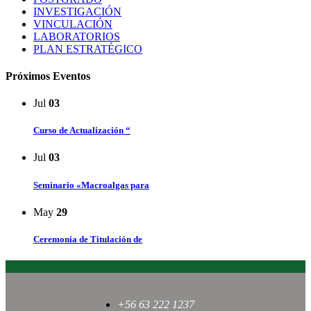
INVESTIGACIÓN
VINCULACIÓN
LABORATORIOS
PLAN ESTRATÉGICO
Próximos Eventos
Jul
03
Curso de Actualización “
Jul
03
Seminario «Macroalgas para
May
29
Ceremonia de Titulación de
+56 63 222 1237