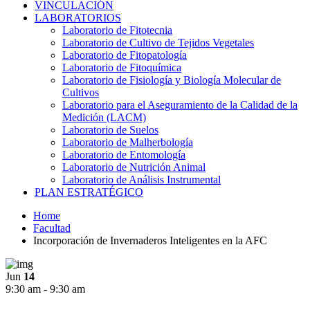
VINCULACIÓN
LABORATORIOS
Laboratorio de Fitotecnia
Laboratorio de Cultivo de Tejidos Vegetales
Laboratorio de Fitopatología
Laboratorio de Fitoquímica
Laboratorio de Fisiología y Biología Molecular de
Cultivos
Laboratorio para el Aseguramiento de la Calidad de la
Medición (LACM)
Laboratorio de Suelos
Laboratorio de Malherbología
Laboratorio de Entomología
Laboratorio de Nutrición Animal
Laboratorio de Análisis Instrumental
PLAN ESTRATÉGICO
Home
Facultad
Incorporación de Invernaderos Inteligentes en la AFC
Jun
14
9:30 am - 9:30 am