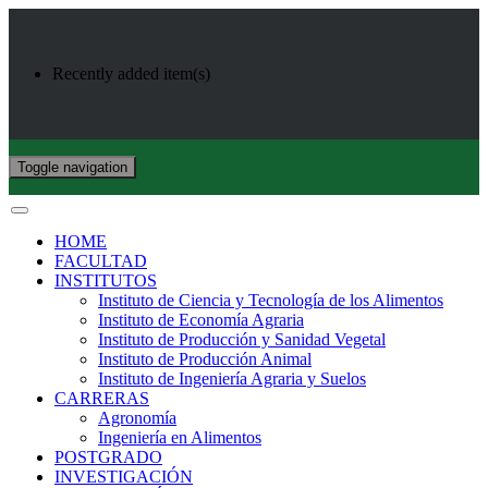
Recently added item(s)
Toggle navigation
HOME
FACULTAD
INSTITUTOS
Instituto de Ciencia y Tecnología de los Alimentos
Instituto de Economía Agraria
Instituto de Producción y Sanidad Vegetal
Instituto de Producción Animal
Instituto de Ingeniería Agraria y Suelos
CARRERAS
Agronomía
Ingeniería en Alimentos
POSTGRADO
INVESTIGACIÓN