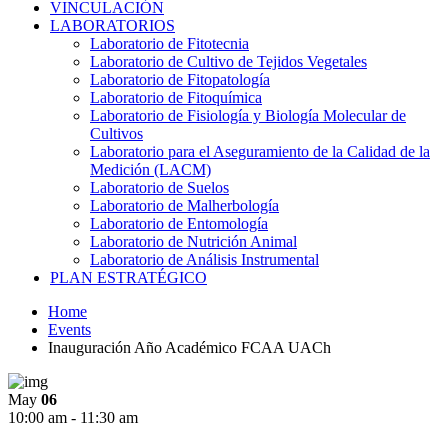
VINCULACIÓN
LABORATORIOS
Laboratorio de Fitotecnia
Laboratorio de Cultivo de Tejidos Vegetales
Laboratorio de Fitopatología
Laboratorio de Fitoquímica
Laboratorio de Fisiología y Biología Molecular de
Cultivos
Laboratorio para el Aseguramiento de la Calidad de la
Medición (LACM)
Laboratorio de Suelos
Laboratorio de Malherbología
Laboratorio de Entomología
Laboratorio de Nutrición Animal
Laboratorio de Análisis Instrumental
PLAN ESTRATÉGICO
Home
Events
Inauguración Año Académico FCAA UACh
May
06
10:00 am - 11:30 am