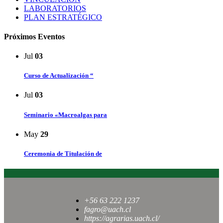
LABORATORIOS
PLAN ESTRATÉGICO
Próximos Eventos
Jul
03
Curso de Actualización “
Jul
03
Seminario «Macroalgas para
May
29
Ceremonia de Titulación de
+56 63 222 1237
fagro@uach.cl
https://agrarias.uach.cl/