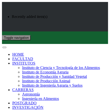
Recently added item(s)
Toggle navigation
HOME
FACULTAD
INSTITUTOS
Instituto de Ciencia y Tecnología de los Alimentos
Instituto de Economía Agraria
Instituto de Producción y Sanidad Vegetal
Instituto de Producción Animal
Instituto de Ingeniería Agraria y Suelos
CARRERAS
Agronomía
Ingeniería en Alimentos
POSTGRADO
INVESTIGACIÓN