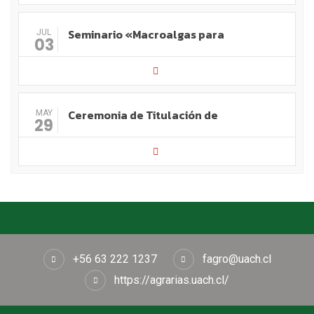
Seminario «Macroalgas para
JUL
03
Ceremonia de Titulación de
MAY
29
+56 63 222 1237
fagro@uach.cl
https://agrarias.uach.cl/