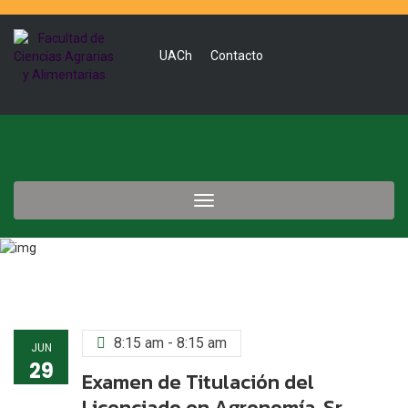
UACh
Contacto
Toggle
navigation
8:15 am - 8:15 am
JUN
29
Examen de Titulación del
Licenciado en Agronomía, Sr.