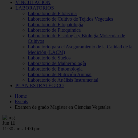
VINCULACIÓN
LABORATORIOS
Laboratorio de Fitotecnia
Laboratorio de Cultivo de Tejidos Vegetales
Laboratorio de Fitopatología
Laboratorio de Fitoquímica
Laboratorio de Fisiología y Biología Molecular de
Cultivos
Laboratorio para el Aseguramiento de la Calidad de la
Medición (LACM)
Laboratorio de Suelos
Laboratorio de Malherbología
Laboratorio de Entomología
Laboratorio de Nutrición Animal
Laboratorio de Análisis Instrumental
PLAN ESTRATÉGICO
Home
Events
Examen de grado Magíster en Ciencias Vegetales
Jun
11
11:30 am - 1:00 pm