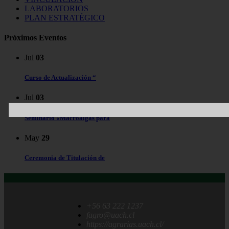
LABORATORIOS
PLAN ESTRATÉGICO
Próximos Eventos
Jul
03
Curso de Actualización “
Jul
03
Seminario «Macroalgas para
May
29
Ceremonia de Titulación de
+56 63 222 1237
fagro@uach.cl
https://agrarias.uach.cl/