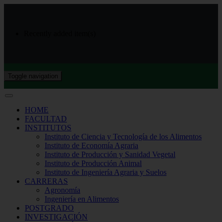
Recently added item(s)
Toggle navigation
HOME
FACULTAD
INSTITUTOS
Instituto de Ciencia y Tecnología de los Alimentos
Instituto de Economía Agraria
Instituto de Producción y Sanidad Vegetal
Instituto de Producción Animal
Instituto de Ingeniería Agraria y Suelos
CARRERAS
Agronomía
Ingeniería en Alimentos
POSTGRADO
INVESTIGACIÓN