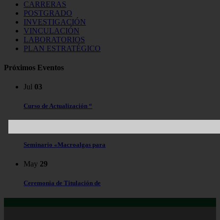
CARRERAS
POSTGRADO
INVESTIGACIÓN
VINCULACIÓN
LABORATORIOS
PLAN ESTRATÉGICO
Próximos Eventos
Jul
03
Curso de Actualización “
Jul
03
Seminario «Macroalgas para
May
29
Ceremonia de Titulación de