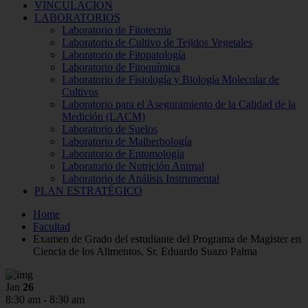
VINCULACIÓN
LABORATORIOS
Laboratorio de Fitotecnia
Laboratorio de Cultivo de Tejidos Vegetales
Laboratorio de Fitopatología
Laboratorio de Fitoquímica
Laboratorio de Fisiología y Biología Molecular de
Cultivos
Laboratorio para el Aseguramiento de la Calidad de la
Medición (LACM)
Laboratorio de Suelos
Laboratorio de Malherbología
Laboratorio de Entomología
Laboratorio de Nutrición Animal
Laboratorio de Análisis Instrumental
PLAN ESTRATÉGICO
Home
Facultad
Examen de Grado del estudiante del Programa de Magister en
Ciencia de los Alimentos, Sr. Eduardo Suazo Palma
Jan
26
8:30 am - 8:30 am