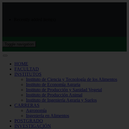
Recently added item(s)
Toggle navigation
HOME
FACULTAD
INSTITUTOS
Instituto de Ciencia y Tecnología de los Alimentos
Instituto de Economía Agraria
Instituto de Producción y Sanidad Vegetal
Instituto de Producción Animal
Instituto de Ingeniería Agraria y Suelos
CARRERAS
Agronomía
Ingeniería en Alimentos
POSTGRADO
INVESTIGACIÓN