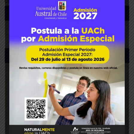
Ceremonias /Facultad de Ciencias Agrarias y Alimentarias
Buscar:
Menú
HOME
FACULTAD
INSTITUTOS
CARRERAS
POSTGRADO
INVESTIGACIÓN
VINCULACIÓN