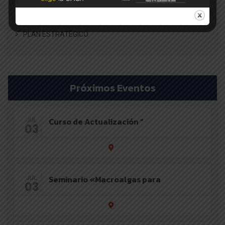
LABORATORIOS
PLAN ESTRATÉGICO
Próximos Eventos
Curso de Actualización “
JUL
03
Seminario «Macroalgas para
JUL
03