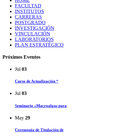
HOME
FACULTAD
INSTITUTOS
CARRERAS
POSTGRADO
INVESTIGACIÓN
VINCULACIÓN
LABORATORIOS
PLAN ESTRATÉGICO
Próximos Eventos
Jul
03
Curso de Actualización “
Jul
03
Seminario «Macroalgas para
May
29
Ceremonia de Titulación de