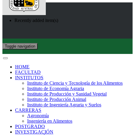
Recently added item(s)
Toggle navigation
HOME
FACULTAD
INSTITUTOS
Instituto de Ciencia y Tecnología de los Alimentos
Instituto de Economía Agraria
Instituto de Producción y Sanidad Vegetal
Instituto de Producción Animal
Instituto de Ingeniería Agraria y Suelos
CARRERAS
Agronomía
Ingeniería en Alimentos
POSTGRADO
INVESTIGACIÓN