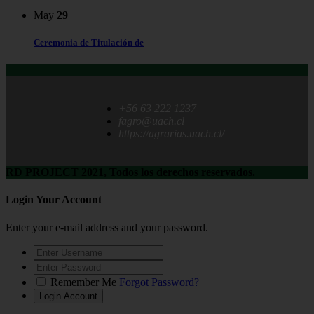
May
29
Ceremonia de Titulación de
+56 63 222 1237
fagro@uach.cl
https://agrarias.uach.cl/
RD PROJECT 2021, Todos los derechos reservados.
Login Your Account
Enter your e-mail address and your password.
Remember Me
Forgot Password?