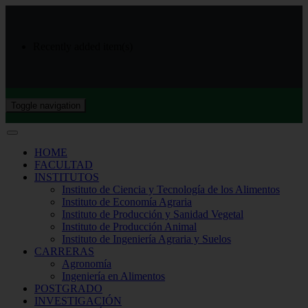
Recently added item(s)
Toggle navigation
HOME
FACULTAD
INSTITUTOS
Instituto de Ciencia y Tecnología de los Alimentos
Instituto de Economía Agraria
Instituto de Producción y Sanidad Vegetal
Instituto de Producción Animal
Instituto de Ingeniería Agraria y Suelos
CARRERAS
Agronomía
Ingeniería en Alimentos
POSTGRADO
INVESTIGACIÓN