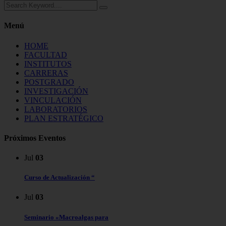
Menú
HOME
FACULTAD
INSTITUTOS
CARRERAS
POSTGRADO
INVESTIGACIÓN
VINCULACIÓN
LABORATORIOS
PLAN ESTRATÉGICO
Próximos Eventos
Jul
03
Curso de Actualización “
Jul
03
Seminario «Macroalgas para