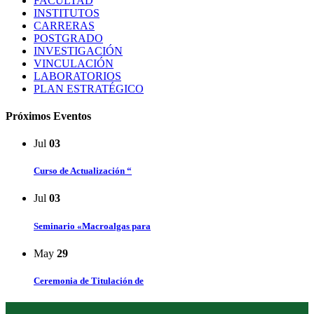
FACULTAD
INSTITUTOS
CARRERAS
POSTGRADO
INVESTIGACIÓN
VINCULACIÓN
LABORATORIOS
PLAN ESTRATÉGICO
Próximos Eventos
Jul
03
Curso de Actualización “
Jul
03
Seminario «Macroalgas para
May
29
Ceremonia de Titulación de