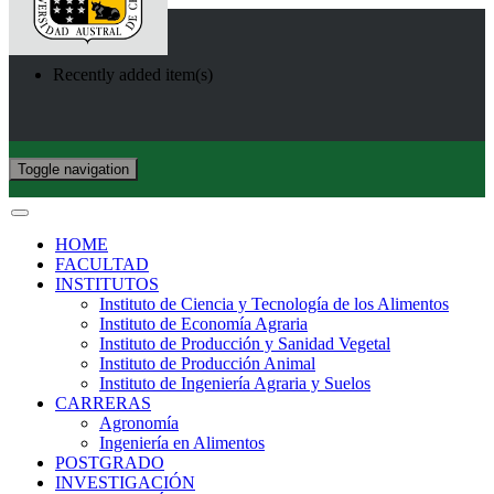
Recently added item(s)
Toggle navigation
HOME
FACULTAD
INSTITUTOS
Instituto de Ciencia y Tecnología de los Alimentos
Instituto de Economía Agraria
Instituto de Producción y Sanidad Vegetal
Instituto de Producción Animal
Instituto de Ingeniería Agraria y Suelos
CARRERAS
Agronomía
Ingeniería en Alimentos
POSTGRADO
INVESTIGACIÓN