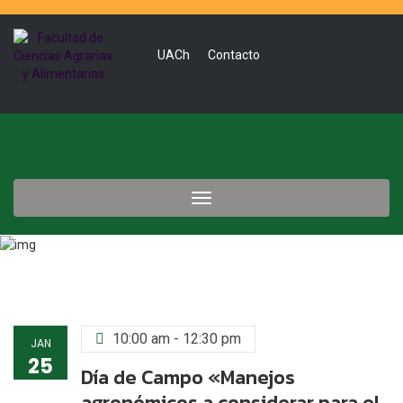
UACh
Contacto
Toggle
navigation
10:00 am - 12:30 pm
JAN
25
Día de Campo «Manejos
agronómicos a considerar para el