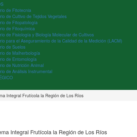
OS
rio de Fitotecnia
rio de Cultivo de Tejidos Vegetales
rio de Fitopatología
rio de Fitoquímica
io de Fisiología y Biología Molecular de Cultivos
rio para el Aseguramiento de la Calidad de la Medición (LACM)
rio de Suelos
rio de Malherbología
rio de Entomología
rio de Nutrición Animal
io de Análisis Instrumental
ÉGICO
ma Integral Frutícola la Región de Los Ríos
ema Integral Frutícola la Región de Los Ríos