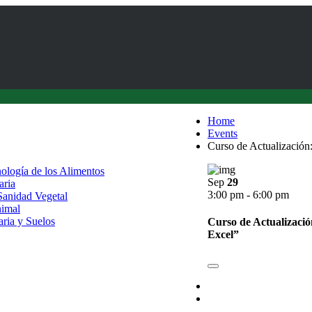
Home
Events
Curso de Actualización
nología de los Alimentos
Sep
29
aria
3:00 pm - 6:00 pm
 Sanidad Vegetal
nimal
aria y Suelos
Curso de Actualizació
Excel”