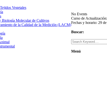
 Tejidos Vegetales
gía
No Events
a
Curso de Actualización
 y Biología Molecular de Cultivos
Fechas y horario: 29 de
uramiento de la Calidad de la Medición (LACM)
Buscar:
ogía
ía
Animal
strumental
Menú