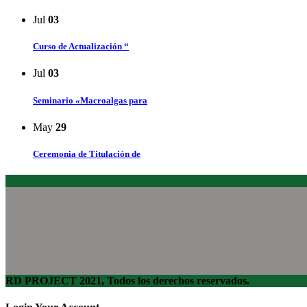
Jul
03
Curso de Actualización “
Jul
03
Seminario «Macroalgas para
May
29
Ceremonia de Titulación de
RD PROJECT 2021, Todos los derechos reservados.