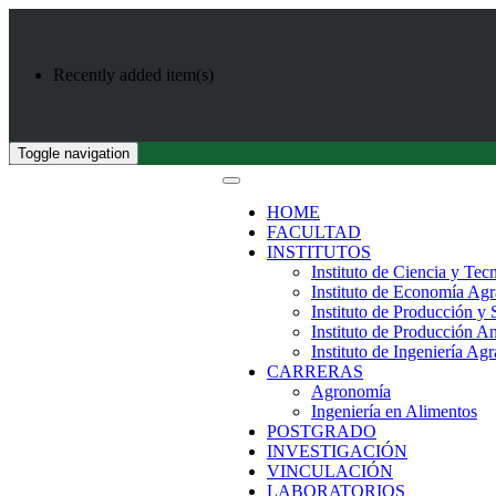
Recently added item(s)
Toggle navigation
HOME
FACULTAD
INSTITUTOS
Instituto de Ciencia y Tec
Instituto de Economía Agr
Instituto de Producción y
Instituto de Producción A
Instituto de Ingeniería Agr
CARRERAS
Agronomía
Ingeniería en Alimentos
POSTGRADO
INVESTIGACIÓN
VINCULACIÓN
LABORATORIOS