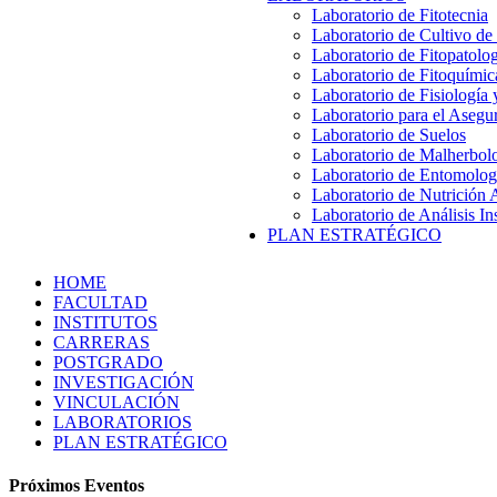
Laboratorio de Fitotecnia
Laboratorio de Cultivo de
Laboratorio de Fitopatolo
Laboratorio de Fitoquímic
Laboratorio de Fisiología
Laboratorio para el Aseg
Laboratorio de Suelos
Laboratorio de Malherbol
Laboratorio de Entomolog
Laboratorio de Nutrición 
Laboratorio de Análisis In
PLAN ESTRATÉGICO
HOME
FACULTAD
INSTITUTOS
CARRERAS
POSTGRADO
INVESTIGACIÓN
VINCULACIÓN
LABORATORIOS
PLAN ESTRATÉGICO
Próximos Eventos