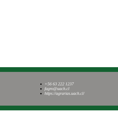
+56 63 222 1237
fagro@uach.cl
https://agrarias.uach.cl/