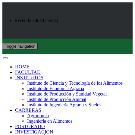
Recently added item(s)
Toggle navigation
HOME
FACULTAD
INSTITUTOS
Instituto de Ciencia y Tecnología de los Alimentos
Instituto de Economía Agraria
Instituto de Producción y Sanidad Vegetal
Instituto de Producción Animal
Instituto de Ingeniería Agraria y Suelos
CARRERAS
Agronomía
Ingeniería en Alimentos
POSTGRADO
INVESTIGACIÓN