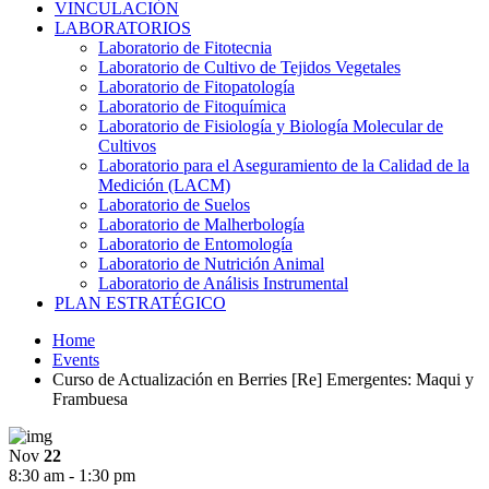
VINCULACIÓN
LABORATORIOS
Laboratorio de Fitotecnia
Laboratorio de Cultivo de Tejidos Vegetales
Laboratorio de Fitopatología
Laboratorio de Fitoquímica
Laboratorio de Fisiología y Biología Molecular de
Cultivos
Laboratorio para el Aseguramiento de la Calidad de la
Medición (LACM)
Laboratorio de Suelos
Laboratorio de Malherbología
Laboratorio de Entomología
Laboratorio de Nutrición Animal
Laboratorio de Análisis Instrumental
PLAN ESTRATÉGICO
Home
Events
Curso de Actualización en Berries [Re] Emergentes: Maqui y
Frambuesa
Nov
22
8:30 am - 1:30 pm