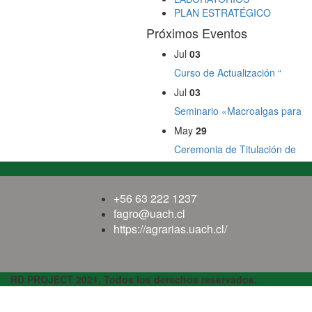
PLAN ESTRATÉGICO
Próximos Eventos
Jul
03
Curso de Actualización “
Jul
03
Seminario «Macroalgas para
May
29
Ceremonia de Titulación de
+56 63 222 1237
fagro@uach.cl
https://agrarias.uach.cl/
RD PROJECT 2021, Todos los derechos reservados.