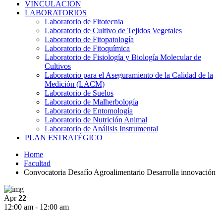
VINCULACIÓN
LABORATORIOS
Laboratorio de Fitotecnia
Laboratorio de Cultivo de Tejidos Vegetales
Laboratorio de Fitopatología
Laboratorio de Fitoquímica
Laboratorio de Fisiología y Biología Molecular de
Cultivos
Laboratorio para el Aseguramiento de la Calidad de la
Medición (LACM)
Laboratorio de Suelos
Laboratorio de Malherbología
Laboratorio de Entomología
Laboratorio de Nutrición Animal
Laboratorio de Análisis Instrumental
PLAN ESTRATÉGICO
Home
Facultad
Convocatoria Desafío Agroalimentario Desarrolla innovación
Apr
22
12:00 am - 12:00 am