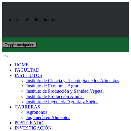
Recently added item(s)
Toggle navigation
HOME
FACULTAD
INSTITUTOS
Instituto de Ciencia y Tecnología de los Alimentos
Instituto de Economía Agraria
Instituto de Producción y Sanidad Vegetal
Instituto de Producción Animal
Instituto de Ingeniería Agraria y Suelos
CARRERAS
Agronomía
Ingeniería en Alimentos
POSTGRADO
INVESTIGACIÓN