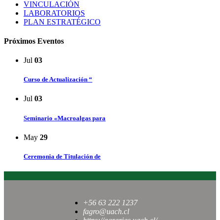
VINCULACIÓN
LABORATORIOS
PLAN ESTRATÉGICO
Próximos Eventos
Jul
03
Curso de Actualización “
Jul
03
Seminario «Macroalgas para
May
29
Ceremonia de Titulación de
+56 63 222 1237
fagro@uach.cl