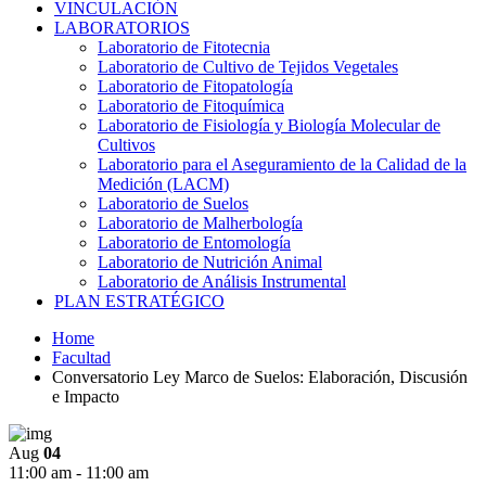
VINCULACIÓN
LABORATORIOS
Laboratorio de Fitotecnia
Laboratorio de Cultivo de Tejidos Vegetales
Laboratorio de Fitopatología
Laboratorio de Fitoquímica
Laboratorio de Fisiología y Biología Molecular de
Cultivos
Laboratorio para el Aseguramiento de la Calidad de la
Medición (LACM)
Laboratorio de Suelos
Laboratorio de Malherbología
Laboratorio de Entomología
Laboratorio de Nutrición Animal
Laboratorio de Análisis Instrumental
PLAN ESTRATÉGICO
Home
Facultad
Conversatorio Ley Marco de Suelos: Elaboración, Discusión
e Impacto
Aug
04
11:00 am - 11:00 am