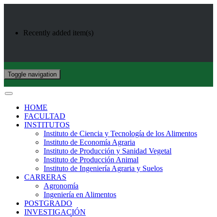
Recently added item(s)
Toggle navigation
HOME
FACULTAD
INSTITUTOS
Instituto de Ciencia y Tecnología de los Alimentos
Instituto de Economía Agraria
Instituto de Producción y Sanidad Vegetal
Instituto de Producción Animal
Instituto de Ingeniería Agraria y Suelos
CARRERAS
Agronomía
Ingeniería en Alimentos
POSTGRADO
INVESTIGACIÓN