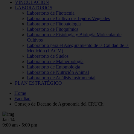
VINCULACIÓN
LABORATORIOS
Laboratorio de Fitotecnia
Laboratorio de Cultivo de Tejidos Vegetales
Laboratorio de Fitopatología
Laboratorio de Fitoquímica
Laboratorio de Fisiología y Biología Molecular de
Cultivos
Laboratorio para el Aseguramiento de la Calidad de la
Medición (LACM)
Laboratorio de Suelos
Laboratorio de Malherbología
Laboratorio de Entomología
Laboratorio de Nutrición Animal
Laboratorio de Análisis Instrumental
PLAN ESTRATÉGICO
Home
Facultad
Consejo de Decano de Agronomía del CRUCh
Jan
14
9:00 am - 5:00 pm