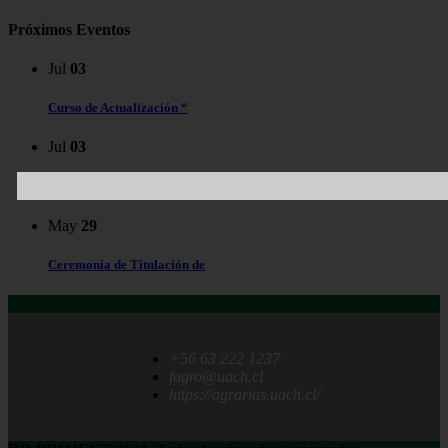
Próximos Eventos
Jul
03
Curso de Actualización “
Jul
03
Seminario «Macroalgas para
May
29
Ceremonia de Titulación de
+56 63 222 1237
fagro@uach.cl
https://agrarias.uach.cl/