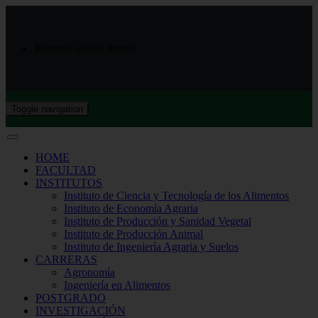
Recently added item(s)
Toggle navigation
HOME
FACULTAD
INSTITUTOS
Instituto de Ciencia y Tecnología de los Alimentos
Instituto de Economía Agraria
Instituto de Producción y Sanidad Vegetal
Instituto de Producción Animal
Instituto de Ingeniería Agraria y Suelos
CARRERAS
Agronomía
Ingeniería en Alimentos
POSTGRADO
INVESTIGACIÓN