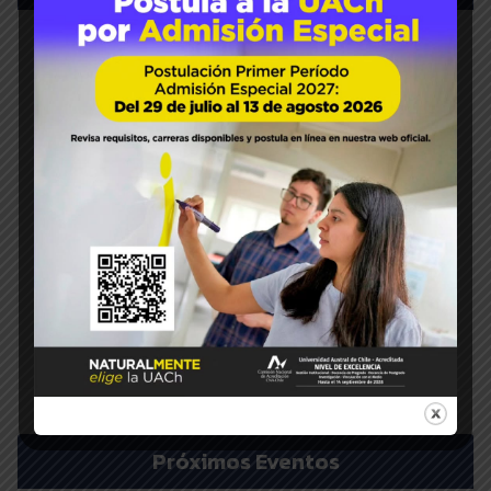
HOME
FACULTAD
INSTITUTOS
CARRERAS
POSTGRADO
INVESTIGACIÓN
VINCULACIÓN
LABORATORIOS
PLAN ESTRATÉGICO
Próximos Eventos