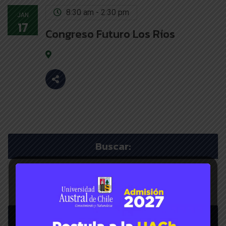
8:30 am - 2:30 pm
JAN
17
Congreso Futuro Los Ríos
Buscar:
Menú