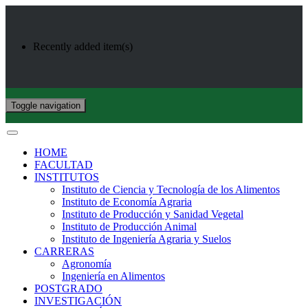
Recently added item(s)
Toggle navigation
HOME
FACULTAD
INSTITUTOS
Instituto de Ciencia y Tecnología de los Alimentos
Instituto de Economía Agraria
Instituto de Producción y Sanidad Vegetal
Instituto de Producción Animal
Instituto de Ingeniería Agraria y Suelos
CARRERAS
Agronomía
Ingeniería en Alimentos
POSTGRADO
INVESTIGACIÓN