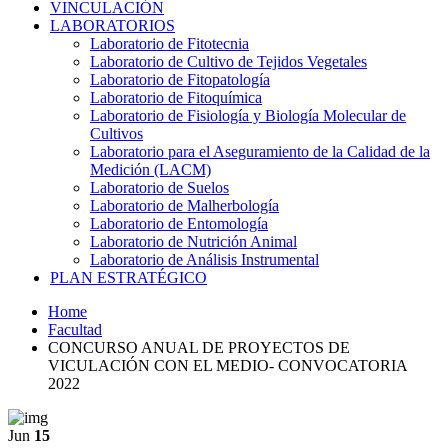
VINCULACIÓN
LABORATORIOS
Laboratorio de Fitotecnia
Laboratorio de Cultivo de Tejidos Vegetales
Laboratorio de Fitopatología
Laboratorio de Fitoquímica
Laboratorio de Fisiología y Biología Molecular de
Cultivos
Laboratorio para el Aseguramiento de la Calidad de la
Medición (LACM)
Laboratorio de Suelos
Laboratorio de Malherbología
Laboratorio de Entomología
Laboratorio de Nutrición Animal
Laboratorio de Análisis Instrumental
PLAN ESTRATÉGICO
Home
Facultad
CONCURSO ANUAL DE PROYECTOS DE
VICULACIÓN CON EL MEDIO- CONVOCATORIA
2022
Jun
15