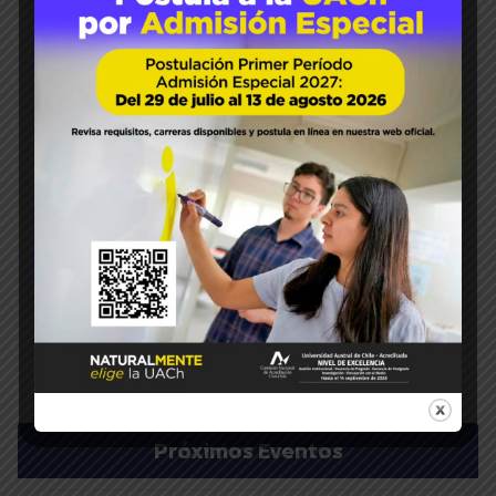
HOME
FACULTAD
INSTITUTOS
CARRERAS
POSTGRADO
INVESTIGACIÓN
VINCULACIÓN
LABORATORIOS
PLAN ESTRATÉGICO
Próximos Eventos