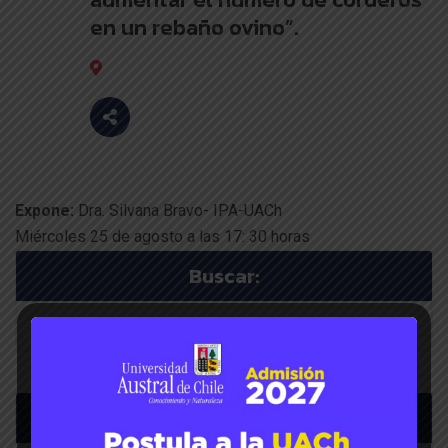
en un rebaño ovino”.
Expone:
Dra. Silvana Bravo- IPA-UACh
Miércoles 25 de agosto a las 17: 30 horas
Buscar:
Menú