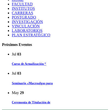
FACULTAD
INSTITUTOS
CARRERAS
POSTGRADO
INVESTIGACIÓN
VINCULACIÓN
LABORATORIOS
PLAN ESTRATÉGICO
Próximos Eventos
Jul
03
Curso de Actualización “
Jul
03
Seminario «Macroalgas para
May
29
Ceremonia de Titulación de