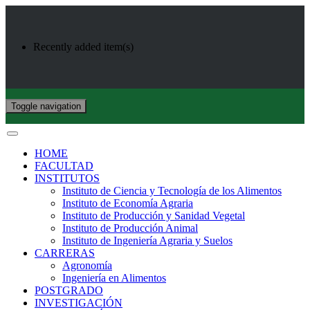
Recently added item(s)
Toggle navigation
HOME
FACULTAD
INSTITUTOS
Instituto de Ciencia y Tecnología de los Alimentos
Instituto de Economía Agraria
Instituto de Producción y Sanidad Vegetal
Instituto de Producción Animal
Instituto de Ingeniería Agraria y Suelos
CARRERAS
Agronomía
Ingeniería en Alimentos
POSTGRADO
INVESTIGACIÓN