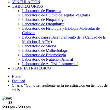
VINCULACIÓN
LABORATORIOS
Laboratorio de Fitotecnia
Laboratorio de Cultivo de Tejidos Vegetales
Laboratorio de Fitopatología
Laboratorio de Fitoquímica
Laboratorio de Fisiología y Biología Molecular de
Cultivos
Laboratorio para el Aseguramiento de la Calidad de la
Medición (LACM)
Laboratorio de Suelos
Laboratorio de Malherbología
Laboratorio de Entomología
Laboratorio de Nutrición Animal
Laboratorio de Análisis Instrumental
PLAN ESTRATÉGICO
Home
Facultad
Charla: “Cómo ser resiliente en la investigación en tiempos de
crisis”
Jun
28
5:00 pm - 5:00 pm