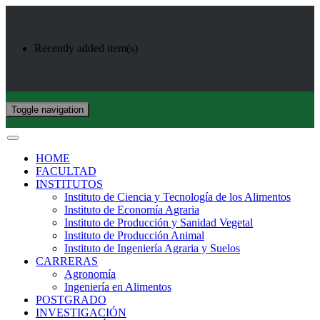
Recently added item(s)
Toggle navigation
HOME
FACULTAD
INSTITUTOS
Instituto de Ciencia y Tecnología de los Alimentos
Instituto de Economía Agraria
Instituto de Producción y Sanidad Vegetal
Instituto de Producción Animal
Instituto de Ingeniería Agraria y Suelos
CARRERAS
Agronomía
Ingeniería en Alimentos
POSTGRADO
INVESTIGACIÓN