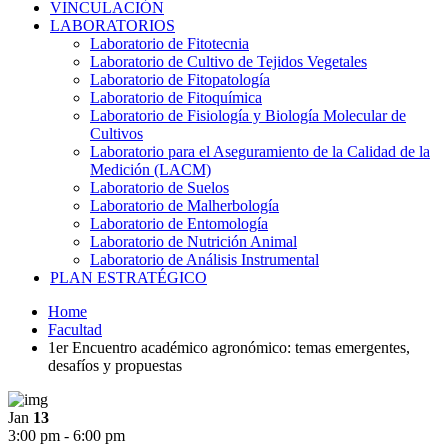
VINCULACIÓN
LABORATORIOS
Laboratorio de Fitotecnia
Laboratorio de Cultivo de Tejidos Vegetales
Laboratorio de Fitopatología
Laboratorio de Fitoquímica
Laboratorio de Fisiología y Biología Molecular de
Cultivos
Laboratorio para el Aseguramiento de la Calidad de la
Medición (LACM)
Laboratorio de Suelos
Laboratorio de Malherbología
Laboratorio de Entomología
Laboratorio de Nutrición Animal
Laboratorio de Análisis Instrumental
PLAN ESTRATÉGICO
Home
Facultad
1er Encuentro académico agronómico: temas emergentes,
desafíos y propuestas
Jan
13
3:00 pm - 6:00 pm