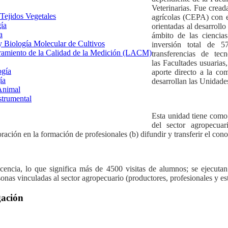
Veterinarias. Fue crea
 Tejidos Vegetales
agrícolas (CEPA) con el
gía
orientadas al desarrollo
a
ámbito de las ciencia
 y Biología Molecular de Cultivos
inversión total de 5
uramiento de la Calidad de la Medición (LACM)
transferencias de tec
las Facultades usuarias,
ogía
aporte directo a la co
ía
desarrollan las Unidade
Animal
strumental
Esta unidad tiene como 
del sector agropecuari
oración en la formación de profesionales (b) difundir y transferir el co
ncia, lo que significa más de 4500 visitas de alumnos; se ejecutan
onas vinculadas al sector agropecuario (productores, profesionales y est
gación