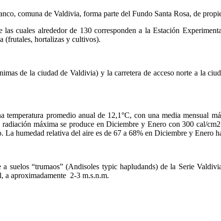
lanco, comuna de Valdivia, forma parte del Fundo Santa Rosa, de propi
de las cuales alrededor de 130 corresponden a la Estación Experiment
frutales, hortalizas y cultivos).
nimas de la ciudad de Valdivia) y la carretera de acceso norte a la 
r una temperatura promedio anual de 12,1°C, con una media mensual
a radiación máxima se produce en Diciembre y Enero con 300 cal/cm2 
ro. La humedad relativa del aire es de 67 a 68% en Diciembre y Enero h
 a suelos “trumaos” (Andisoles typic hapludands) de la Serie Valdiv
ial, a aproximadamente 2-3 m.s.n.m.