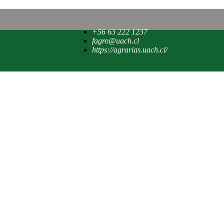
+56 63 222 1237
fagro@uach.cl
https://agrarias.uach.cl/