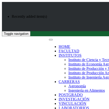
Recently added item(s)
Toggle navigation
HOME
FACULTAD
INSTITUTOS
Instituto de Ciencia y Tec
Instituto de Economía Agr
Instituto de Producción y
Instituto de Producción A
Instituto de Ingeniería Agr
CARRERAS
Agronomía
Ingeniería en Alimentos
POSTGRADO
INVESTIGACIÓN
VINCULACIÓN
LABORATORIOS