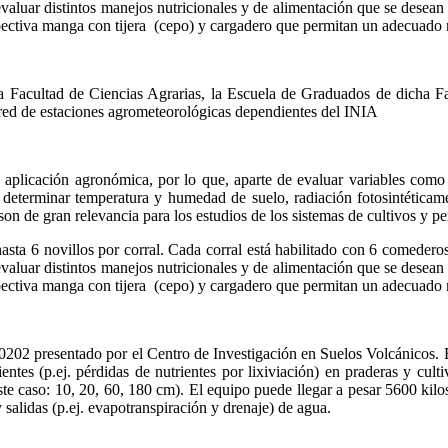
 evaluar distintos manejos nutricionales y de alimentación que se dese
ectiva manga con tijera (cepo) y cargadero que permitan un adecuado ma
a Facultad de Ciencias Agrarias, la Escuela de Graduados de dicha F
 red de estaciones agrometeorológicas dependientes del INIA
a aplicación agronómica, por lo que, aparte de evaluar variables como 
determinar temperatura y humedad de suelo, radiación fotosintéticame
son de gran relevancia para los estudios de los sistemas de cultivos y 
hasta 6 novillos por corral. Cada corral está habilitado con 6 comede
 evaluar distintos manejos nutricionales y de alimentación que se dese
ectiva manga con tijera (cepo) y cargadero que permitan un adecuado ma
 presentado por el Centro de Investigación en Suelos Volcánicos. El
ientes (p.ej. pérdidas de nutrientes por lixiviación) en praderas y cu
 este caso: 10, 20, 60, 180 cm). El equipo puede llegar a pesar 5600 kil
y salidas (p.ej. evapotranspiración y drenaje) de agua.