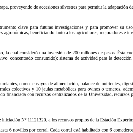
papa, proveyendo de accesiones silvestres para permitir la adaptación d
trumento clave para futuras investigaciones y para promover su uso 
 agronómicas, beneficiando tanto a los agricultores, mejoradores e inv
o, la cual consideró una inversión de 200 millones de pesos. Ésta cuen
vivo, concentrado consumido); sistema de actividad para la detección d
s rumiantes, como ensayos de alimentación, balance de nutrientes, diges
rrales colectivos y 10 jaulas metabólicas para ovinos o terneros, ade
do financiada con recursos centralizados de la Universidad, recursos p
de iniciación Nº 11121320, a los recursos propios de la Estación Experi
hasta 6 novillos por corral. Cada corral está habilitado con 6 comede