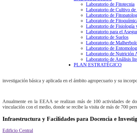
Laboratorio de Fitotecnia
Laboratorio de Cultivo de
Laboratorio de Fitopatolo
Laboratorio de Fitoquímic
Laboratorio de Fisiología
Laboratorio para el Aseg
Laboratorio de Suelos
Laboratorio de Malherbol
Laboratorio de Entomolog
Laboratorio de Nutrición 
Laboratorio de Análisis In
PLAN ESTRATÉGICO
investigación básica y aplicada en el ámbito agropecuario y su incorp
Anualmente en la EEAA se realizan más de 100 actividades de doce
vinculación con el medio, donde se recibe la visita de más de 700 pers
Infraestructura y Facilidades para Docencia e Investi
Edificio Central