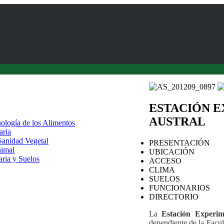
ESTACIÓN 
AUSTRAL
nología de los Alimentos
aria
 Sanidad Vegetal
PRESENTACIÓN
nimal
UBICACIÓN
aria y Suelos
ACCESO
CLIMA
SUELOS
FUNCIONARIOS
DIRECTORIO
La
Estación Experi
dependiente de la Facul