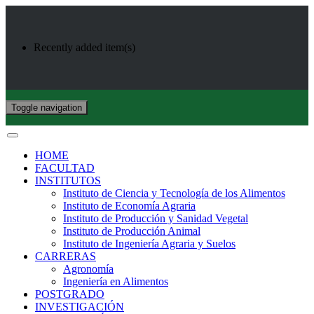
Recently added item(s)
Toggle navigation
HOME
FACULTAD
INSTITUTOS
Instituto de Ciencia y Tecnología de los Alimentos
Instituto de Economía Agraria
Instituto de Producción y Sanidad Vegetal
Instituto de Producción Animal
Instituto de Ingeniería Agraria y Suelos
CARRERAS
Agronomía
Ingeniería en Alimentos
POSTGRADO
INVESTIGACIÓN