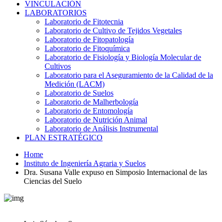
VINCULACIÓN
LABORATORIOS
Laboratorio de Fitotecnia
Laboratorio de Cultivo de Tejidos Vegetales
Laboratorio de Fitopatología
Laboratorio de Fitoquímica
Laboratorio de Fisiología y Biología Molecular de
Cultivos
Laboratorio para el Aseguramiento de la Calidad de la
Medición (LACM)
Laboratorio de Suelos
Laboratorio de Malherbología
Laboratorio de Entomología
Laboratorio de Nutrición Animal
Laboratorio de Análisis Instrumental
PLAN ESTRATÉGICO
Home
Instituto de Ingeniería Agraria y Suelos
Dra. Susana Valle expuso en Simposio Internacional de las
Ciencias del Suelo