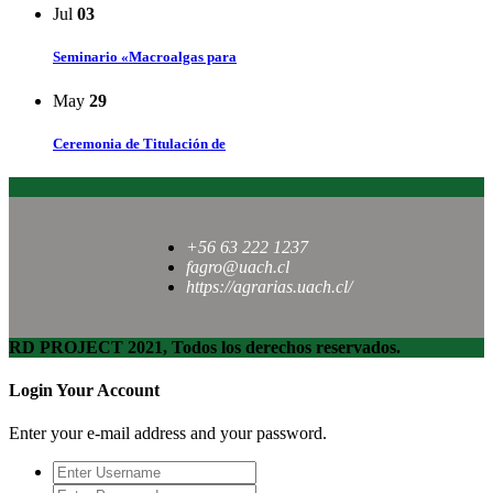
Jul
03
Seminario «Macroalgas para
May
29
Ceremonia de Titulación de
+56 63 222 1237
fagro@uach.cl
https://agrarias.uach.cl/
RD PROJECT 2021, Todos los derechos reservados.
Login Your Account
Enter your e-mail address and your password.