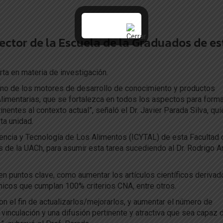
rector de la Escuela de la Graduados de es
rta en materia de investigación.
uno de los motores de desarrollo de conocimiento y productos
 Alimentarias, que se fortalezca en todos los aspectos para form
ntes al contexto actual”, señaló el Dr. Javier Parada Silva, qui
ta unidad.
iencia y Tecnología de Los Alimentos (ICYTAL) de esta Facultad 
s de la UACh, para asumir esta tarea sucediendo al Dr. Rodrigo A
yen puntos clave, como aumentar los artículos científicos deriva
émicos que cumplan 100% criterios CNA, entre otros.
 el fin de actualizarlos/mejorarlos, y aumentar el número de
vinculación y una difusión pertinente y atractiva que sea capaz 