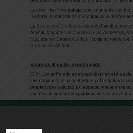
presentar nuestra oferta con todas sus fortalezas”
La idea- dijo – es trabajar conjuntamente con los
la oferta en materia de investigación científica aco
La
Escuela de Graduados
de esta Facultad impar
Animal, Magister en Ciencia de los Alimentos, Ma
Magister en Desarrollo Rural, conjuntamente con
Producción Animal.
Sobre su línea de investigación
El Dr. Javier Parada es especialista en el área d
investigación se ha centrado en el estudio de la 
propiedades saludables, especialmente en relació
cuenta con numerosas publicaciones y proyectos 