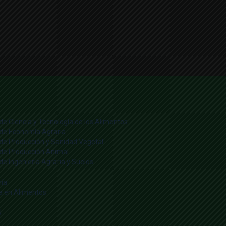
 de Ciencia y Tecnología de los Alimentos
o de Economía Agraria
o de Producción y Sanidad Vegetal
o de Producción Animal
 de Ingeniería Agraria y Suelos
ía
ía en Alimentos
N