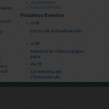
LABORATORIOS
PLAN ESTRATÉGICO
rtalecer
Próximos Eventos
ducción
Jul
03
Curso de Actualización
en
“
Jul
03
Seminario «Macroalgas
para
e
May
29
tos y
Ceremonia de
 cual
Titulación de