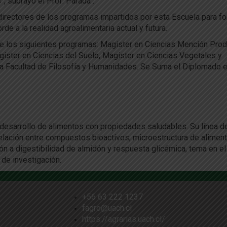
, subrayó el Prof. Parada .
 directores de los programas impartidos por esta Escuela para fo
rde a la realidad agroalimentaria actual y futura.
te los siguientes programas: Magister en Ciencias Mención Pro
gister en Ciencias del Suelo, Magister en Ciencias Vegetales y
 la Facultad de Filosofía y Humanidades. Se Suma el Diplomado 
e desarrollo de alimentos con propiedades saludables. Su línea d
relación entre compuestos bioactivos, microestructura de alimen
n a digestibilidad de almidón y respuesta glicémica, tema en el
de investigación.
+56 63 222 1237
fagro@uach.cl
https://agrarias.uach.cl/