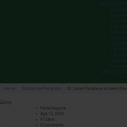
LABORATORIO
Laborator
Laborator
Laborator
Laborato
Laborator
Laborato
Laborato
Laborato
Laborato
Laborato
Laborator
PLAN ESTRAT
Home
Noticias de Postgrado
Dr. Javier Parada es el nuevo Dir
Paola Segovia
Ago 12, 2020
83
Likes
0 Comments