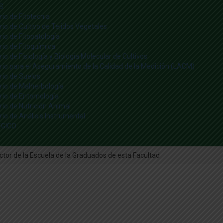
S
io de Fitotecnia
io de Cultivo de Tejidos Vegetales
io de Fitopatología
rio de Fitoquímica
io de Fisiología y Biología Molecular de Cultivos
rio para el Aseguramiento de la Calidad de la Medición (LACM)
rio de Suelos
rio de Malherbología
rio de Entomología
rio de Nutrición Animal
io de Análisis Instrumental
ÉGICO
ector de la Escuela de la Graduados de esta Facultad