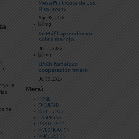
Mesa Frutícola de Los
Ríos avanz
Ago 03, 2026
ta
En Máfil aprendieron
sobre manejo
Jul 31, 2026
ar
UACh fortalece
cooperación intern
en
Jul 30, 2026
dejó la
Menú
rias
HOME
FACULTAD
dos de
INSTITUTOS
CARRERAS
POSTGRADO
INVESTIGACIÓN
de
VINCULACIÓN