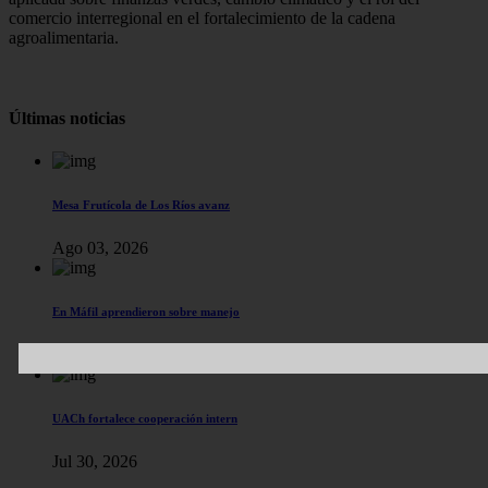
comercio interregional en el fortalecimiento de la cadena
agroalimentaria.
Últimas noticias
Mesa Frutícola de Los Ríos avanz
Ago 03, 2026
En Máfil aprendieron sobre manejo
Jul 31, 2026
UACh fortalece cooperación intern
Jul 30, 2026