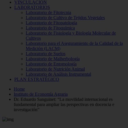
VINCULACIÓN
LABORATORIOS
Laboratorio de Fitotecnia
Laboratorio de Cultivo de Tejidos Vegetales
Laboratorio de Fitopatología
Laboratorio de Fitoquímica
Laboratorio de Fisiología y Biología Molecular de
Cultivos
Laboratorio para el Aseguramiento de la Calidad de la
Medición (LACM)
Laboratorio de Suelos
Laboratorio de Malherbología
Laboratorio de Entomología
Laboratorio de Nutrición Animal
Laboratorio de Análisis Instrumental
PLAN ESTRATÉGICO
Home
Instituto de Economía Agraria
Dr. Eduardo Sanguinet: “La movilidad internacional es
fundamental para ampliar las perspectivas en docencia e
investigación”