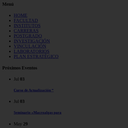
Menú
HOME
FACULTAD
INSTITUTOS
CARRERAS
POSTGRADO
INVESTIGACIÓN
VINCULACIÓN
LABORATORIOS
PLAN ESTRATÉGICO
Próximos Eventos
Jul
03
Curso de Actualización “
Jul
03
Seminario «Macroalgas para
May
29