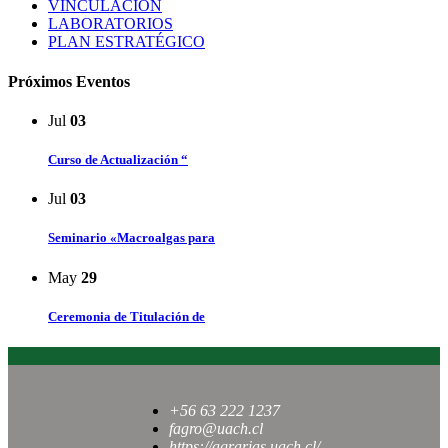
VINCULACIÓN
LABORATORIOS
PLAN ESTRATÉGICO
Próximos Eventos
Jul
03
Curso de Actualización “
Jul
03
Seminario «Macroalgas para
May
29
Ceremonia de Titulación de
+56 63 222 1237
fagro@uach.cl
https://agrarias.uach.cl/