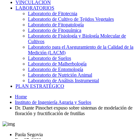
VINCULACIÓN
LABORATORIOS
Laboratorio de Fitotecnia
Laboratorio de Cultivo de Tejidos Vegetales
Laboratorio de Fitopatología
Laboratorio de Fitoquímica
Laboratorio de Fisiología y Biología Molecular de
Cultivos
Laboratorio para el Aseguramiento de la Calidad de la
Medición (LACM)
Laboratorio de Suelos
Laboratorio de Malherbología
Laboratorio de Entomología
Laboratorio de Nutrición Animal
Laboratorio de Análisis Instrumental
PLAN ESTRATÉGICO
Home
Instituto de Ingeniería Agraria y Suelos
Dr. Dante Pinochet expuso sobre sistemas de modelación de
floración y fructificación de frutillas
Paola Segovia