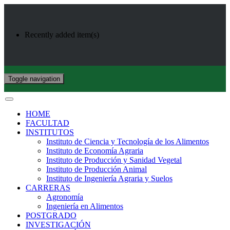
Recently added item(s)
Toggle navigation
HOME
FACULTAD
INSTITUTOS
Instituto de Ciencia y Tecnología de los Alimentos
Instituto de Economía Agraria
Instituto de Producción y Sanidad Vegetal
Instituto de Producción Animal
Instituto de Ingeniería Agraria y Suelos
CARRERAS
Agronomía
Ingeniería en Alimentos
POSTGRADO
INVESTIGACIÓN