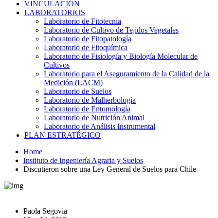
VINCULACIÓN
LABORATORIOS
Laboratorio de Fitotecnia
Laboratorio de Cultivo de Tejidos Vegetales
Laboratorio de Fitopatología
Laboratorio de Fitoquímica
Laboratorio de Fisiología y Biología Molecular de
Cultivos
Laboratorio para el Aseguramiento de la Calidad de la
Medición (LACM)
Laboratorio de Suelos
Laboratorio de Malherbología
Laboratorio de Entomología
Laboratorio de Nutrición Animal
Laboratorio de Análisis Instrumental
PLAN ESTRATÉGICO
Home
Instituto de Ingeniería Agraria y Suelos
Discutieron sobre una Ley General de Suelos para Chile
Paola Segovia