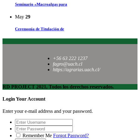
Seminario «Macroalgas para
May
29
Ceremonia de Titulación de
+56 63 222 1237
fagro@uach.cl
https://agrarias.uach.cl/
RD PROJECT 2021, Todos los derechos reservados.
Login Your Account
Enter your e-mail address and your password.
Remember Me
Forgot Password?