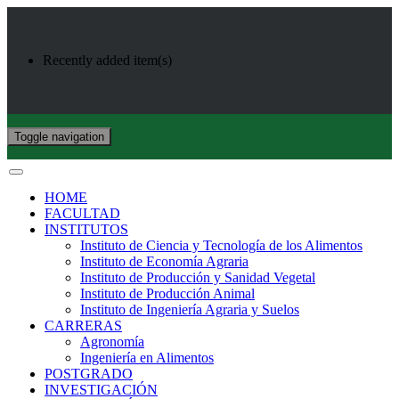
Recently added item(s)
Toggle navigation
HOME
FACULTAD
INSTITUTOS
Instituto de Ciencia y Tecnología de los Alimentos
Instituto de Economía Agraria
Instituto de Producción y Sanidad Vegetal
Instituto de Producción Animal
Instituto de Ingeniería Agraria y Suelos
CARRERAS
Agronomía
Ingeniería en Alimentos
POSTGRADO
INVESTIGACIÓN