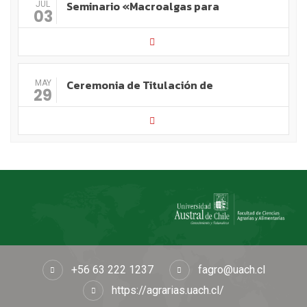
Seminario «Macroalgas para
JUL
03
Ceremonia de Titulación de
MAY
29
+56 63 222 1237
fagro@uach.cl
https://agrarias.uach.cl/