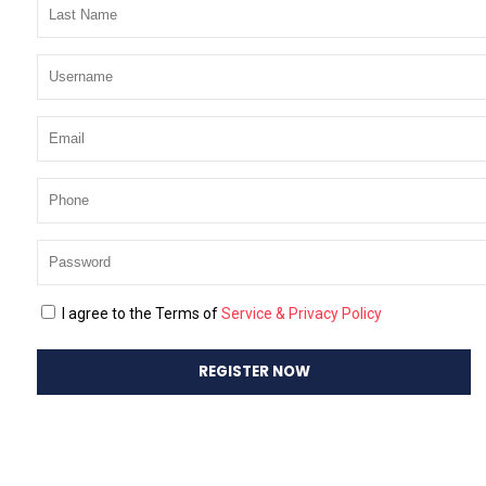
Laboratorio de Fitoquímica
Laboratorio de Fisiología y Biología Molecular de Cultivos
Enter your e-mail address and your password.
Laboratorio para el Aseguramiento de la Calidad de la
Medición (LACM)
Laboratorio de Suelos
Laboratorio de Malherbología
Laboratorio de Entomología
Laboratorio de Nutrición Animal
Laboratorio de Análisis Instrumental
PLAN ESTRATÉGICO
Remember Me
Forgot Password?
Home
Discutieron Sobre Modelos De Simulación Para Evaluar El
Riesgo Del Cambio Climático En La Agricultura
IMG_5763 [1600x1200]
Paola Segovia
Jun 21, 2019
36
Likes
0 Comments
I agree to the Terms of
Service & Privacy Policy
IMG_5763 [1600×1200]