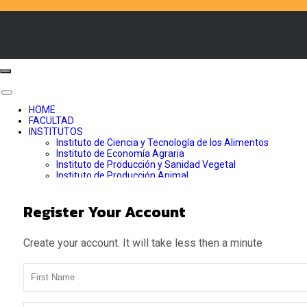
Toggle
navigation
HOME
FACULTAD
INSTITUTOS
Instituto de Ciencia y Tecnología de los Alimentos
Instituto de Economía Agraria
Instituto de Producción y Sanidad Vegetal
Instituto de Producción Animal
Instituto de Ingeniería Agraria y Suelos
CARRERAS
Register Your Account
Agronomía
Ingeniería en Alimentos
POSTGRADO
INVESTIGACIÓN
Create your account. It will take less then a minute
VINCULACIÓN
LABORATORIOS
Laboratorio de Fitotecnia
Login Your Account
Laboratorio de Cultivo de Tejidos Vegetales
Laboratorio de Fitopatología