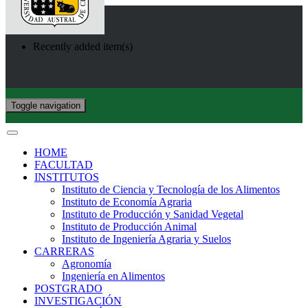
Recently added item(s)
Toggle navigation
HOME
FACULTAD
INSTITUTOS
Instituto de Ciencia y Tecnología de los Alimentos
Instituto de Economía Agraria
Instituto de Producción y Sanidad Vegetal
Instituto de Producción Animal
Instituto de Ingeniería Agraria y Suelos
CARRERAS
Agronomía
Ingeniería en Alimentos
POSTGRADO
INVESTIGACIÓN