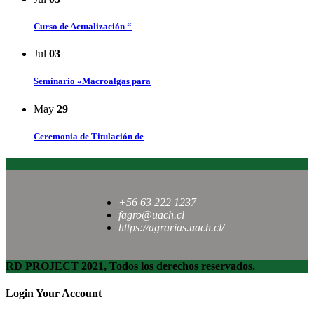
Curso de Actualización “
Jul
03
Seminario «Macroalgas para
May
29
Ceremonia de Titulación de
+56 63 222 1237
fagro@uach.cl
https://agrarias.uach.cl/
RD PROJECT 2021, Todos los derechos reservados.
Login Your Account