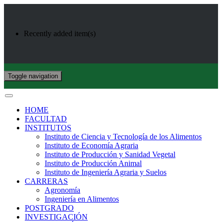
Recently added item(s)
Toggle navigation
HOME
FACULTAD
INSTITUTOS
Instituto de Ciencia y Tecnología de los Alimentos
Instituto de Economía Agraria
Instituto de Producción y Sanidad Vegetal
Instituto de Producción Animal
Instituto de Ingeniería Agraria y Suelos
CARRERAS
Agronomía
Ingeniería en Alimentos
POSTGRADO
INVESTIGACIÓN