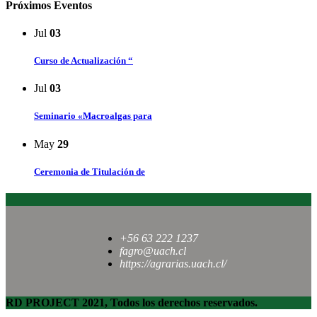
Próximos Eventos
Jul
03
Curso de Actualización “
Jul
03
Seminario «Macroalgas para
May
29
Ceremonia de Titulación de
+56 63 222 1237
fagro@uach.cl
https://agrarias.uach.cl/
RD PROJECT 2021, Todos los derechos reservados.