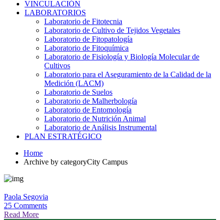
VINCULACIÓN
LABORATORIOS
Laboratorio de Fitotecnia
Laboratorio de Cultivo de Tejidos Vegetales
Laboratorio de Fitopatología
Laboratorio de Fitoquímica
Laboratorio de Fisiología y Biología Molecular de
Cultivos
Laboratorio para el Aseguramiento de la Calidad de la
Medición (LACM)
Laboratorio de Suelos
Laboratorio de Malherbología
Laboratorio de Entomología
Laboratorio de Nutrición Animal
Laboratorio de Análisis Instrumental
PLAN ESTRATÉGICO
Home
Archive by categoryCity Campus
Paola Segovia
25 Comments
Read More