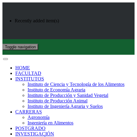
Recently added item(s)
Toggle navigation
HOME
FACULTAD
INSTITUTOS
Instituto de Ciencia y Tecnología de los Alimentos
Instituto de Economía Agraria
Instituto de Producción y Sanidad Vegetal
Instituto de Producción Animal
Instituto de Ingeniería Agraria y Suelos
CARRERAS
Agronomía
Ingeniería en Alimentos
POSTGRADO
INVESTIGACIÓN