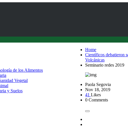
Home
Científicos debatieron 
Volcánicas
Seminario redes 2019
nología de los Alimentos
aria
 Sanidad Vegetal
Paola Segovia
nimal
Nov 18, 2019
aria y Suelos
41
Likes
0 Comments