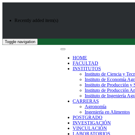
Recently added item(s)
Toggle navigation
HOME
FACULTAD
INSTITUTOS
Instituto de Ciencia y Tec
Instituto de Economía Agr
Instituto de Producción y
Instituto de Producción A
Instituto de Ingeniería Agr
CARRERAS
Agronomía
Ingeniería en Alimentos
POSTGRADO
INVESTIGACIÓN
VINCULACIÓN
LABORATORIOS