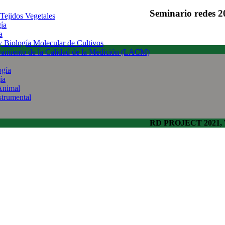
Seminario redes 2
 Tejidos Vegetales
gía
a
 y Biología Molecular de Cultivos
uramiento de la Calidad de la Medición (LACM)
ogía
ía
Animal
strumental
RD PROJECT 2021, To