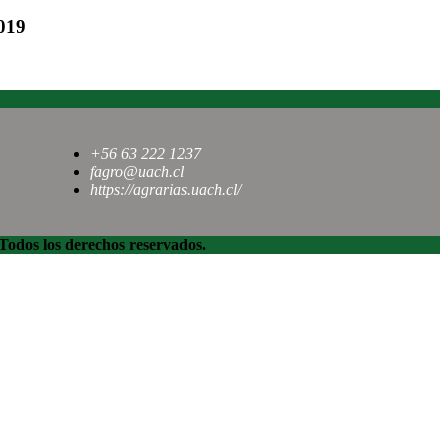
019
+56 63 222 1237
fagro@uach.cl
https://agrarias.uach.cl/
dos los derechos reservados.