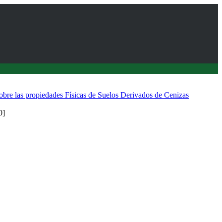
sobre las propiedades Físicas de Suelos Derivados de Cenizas
0]