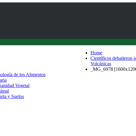
Home
Científicos debatieron 
Volcánicas
_MG_6978 [1600x120
nología de los Alimentos
aria
 Sanidad Vegetal
nimal
aria y Suelos