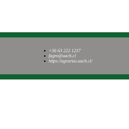
+56 63 222 1237
fagro@uach.cl
https://agrarias.uach.cl/