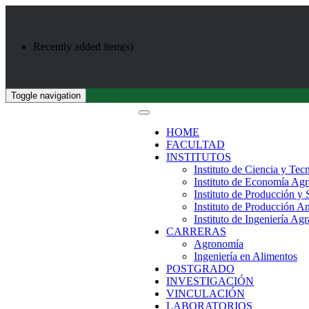
Recently added item(s)
Toggle navigation
HOME
FACULTAD
INSTITUTOS
Instituto de Ciencia y Tec
Instituto de Economía Agr
Instituto de Producción y
Instituto de Producción A
Instituto de Ingeniería Agr
CARRERAS
Agronomía
Ingeniería en Alimentos
POSTGRADO
INVESTIGACIÓN
VINCULACIÓN
LABORATORIOS