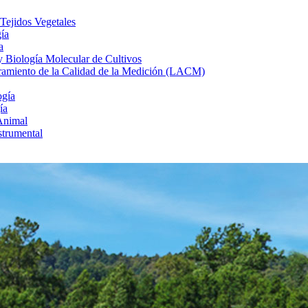
 Tejidos Vegetales
gía
a
 y Biología Molecular de Cultivos
uramiento de la Calidad de la Medición (LACM)
ogía
ía
Animal
strumental