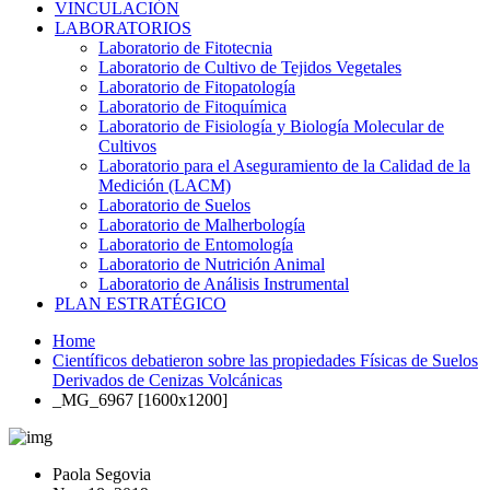
VINCULACIÓN
LABORATORIOS
Laboratorio de Fitotecnia
Laboratorio de Cultivo de Tejidos Vegetales
Laboratorio de Fitopatología
Laboratorio de Fitoquímica
Laboratorio de Fisiología y Biología Molecular de
Cultivos
Laboratorio para el Aseguramiento de la Calidad de la
Medición (LACM)
Laboratorio de Suelos
Laboratorio de Malherbología
Laboratorio de Entomología
Laboratorio de Nutrición Animal
Laboratorio de Análisis Instrumental
PLAN ESTRATÉGICO
Home
Científicos debatieron sobre las propiedades Físicas de Suelos
Derivados de Cenizas Volcánicas
_MG_6967 [1600x1200]
Paola Segovia