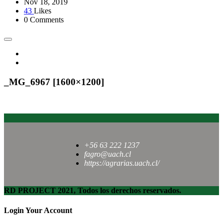
Nov 18, 2019
43
Likes
0 Comments
_MG_6967 [1600×1200]
+56 63 222 1237
fagro@uach.cl
https://agrarias.uach.cl/
RD PROJECT 2021, Todos los derechos reservados.
Login Your Account