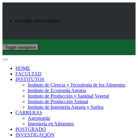
Recently added item(s)
Toggle navigation
HOME
FACULTAD
INSTITUTOS
Instituto de Ciencia y Tecnología de los Alimentos
Instituto de Economía Agraria
Instituto de Producción y Sanidad Vegetal
Instituto de Producción Animal
Instituto de Ingeniería Agraria y Suelos
CARRERAS
Agronomía
Ingeniería en Alimentos
POSTGRADO
INVESTIGACIÓN