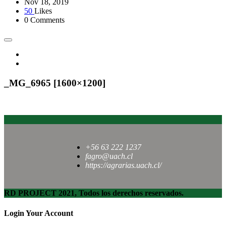
Nov 18, 2019
50
Likes
0 Comments
_MG_6965 [1600×1200]
+56 63 222 1237
fagro@uach.cl
https://agrarias.uach.cl/
RD PROJECT 2021, Todos los derechos reservados.
Login Your Account