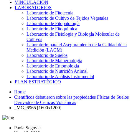
VINCULACIÓN
LABORATORIOS
Laboratorio de Fitotecnia
Laboratorio de Cultivo de Tejidos Vegetales
Laboratorio de Fitopatología
Laboratorio de Fitoquímica
Laboratorio de Fisiología y Biología Molecular de
Cultivos
Laboratorio para el Aseguramiento de la Calidad de la
Medición (LACM)
Laboratorio de Suelos
Laboratorio de Malherbología
Laboratorio de Entomología
Laboratorio de Nutrición Animal
Laboratorio de Análisis Instrumental
PLAN ESTRATÉGICO
Home
Científicos debatieron sobre las propiedades Físicas de Suelos
Derivados de Cenizas Volcánicas
_MG_6965 [1600x1200]
Paola Segovia