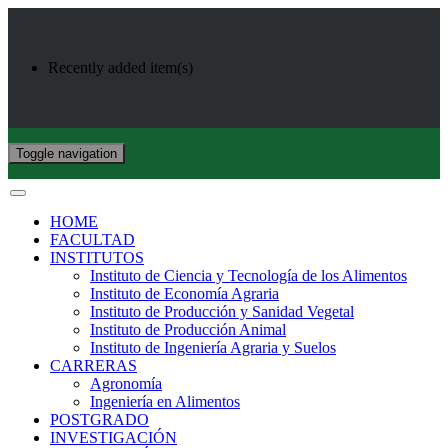
Recently added item(s)
Toggle navigation
HOME
FACULTAD
INSTITUTOS
Instituto de Ciencia y Tecnología de los Alimentos
Instituto de Economía Agraria
Instituto de Producción y Sanidad Vegetal
Instituto de Producción Animal
Instituto de Ingeniería Agraria y Suelos
CARRERAS
Agronomía
Ingeniería en Alimentos
POSTGRADO
INVESTIGACIÓN