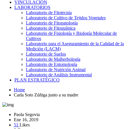
VINCULACIÓN
LABORATORIOS
Laboratorio de Fitotecnia
Laboratorio de Cultivo de Tejidos Vegetales
Laboratorio de Fitopatología
Laboratorio de Fitoquímica
Laboratorio de Fisiología y Biología Molecular de
Cultivos
Laboratorio para el Aseguramiento de la Calidad de la
Medición (LACM)
Laboratorio de Suelos
Laboratorio de Malherbología
Laboratorio de Entomología
Laboratorio de Nutrición Animal
Laboratorio de Análisis Instrumental
PLAN ESTRATÉGICO
Home
Carla Soto Zúñiga junto a su madre
Paola Segovia
Ene 16, 2019
51
Likes