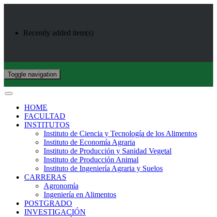
Recently added item(s)
Toggle navigation
HOME
FACULTAD
INSTITUTOS
Instituto de Ciencia y Tecnología de los Alimentos
Instituto de Economía Agraria
Instituto de Producción y Sanidad Vegetal
Instituto de Producción Animal
Instituto de Ingeniería Agraria y Suelos
CARRERAS
Agronomía
Ingeniería en Alimentos
POSTGRADO
INVESTIGACIÓN