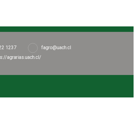
22 1237
fagro@uach.cl
s://agrarias.uach.cl/