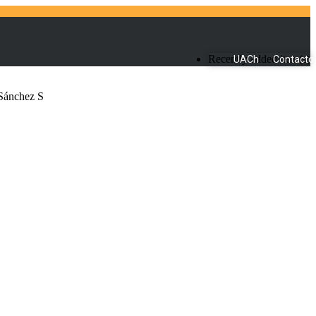
Recently added item(s)
UACh
Contacto
 Sánchez S