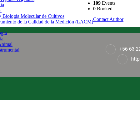
109
Events
gía
0
Booked
a
 y Biología Molecular de Cultivos
Contact Author
uramiento de la Calidad de la Medición (LACM)
ogía
ía
Animal
+56 63 2
strumental
http