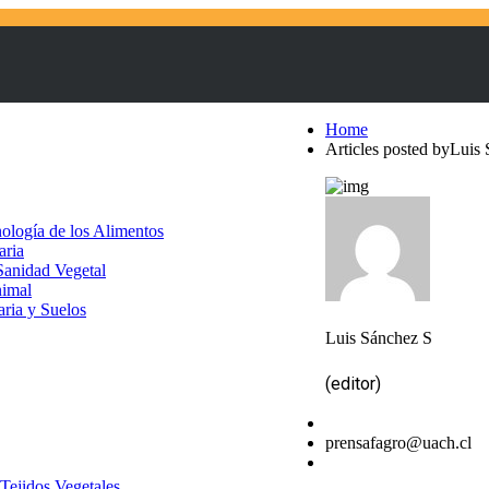
Home
Articles posted byLuis
nología de los Alimentos
aria
 Sanidad Vegetal
nimal
aria y Suelos
Luis Sánchez S
(editor)
prensafagro@uach.cl
 Tejidos Vegetales