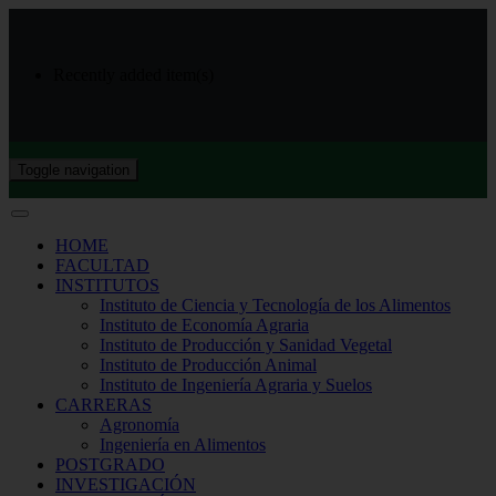
Recently added item(s)
Toggle navigation
HOME
FACULTAD
INSTITUTOS
Instituto de Ciencia y Tecnología de los Alimentos
Instituto de Economía Agraria
Instituto de Producción y Sanidad Vegetal
Instituto de Producción Animal
Instituto de Ingeniería Agraria y Suelos
CARRERAS
Agronomía
Ingeniería en Alimentos
POSTGRADO
INVESTIGACIÓN