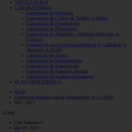
VINCULACIÓN
LABORATORIOS
Laboratorio de Fitotecnia
Laboratorio de Cultivo de Tejidos Vegetales
Laboratorio de Fitopatología
Laboratorio de Fitoquímica
Laboratorio de Fisiología y Biología Molecular de
Cultivos
Laboratorio para el Aseguramiento de la Calidad de la
Medición (LACM)
Laboratorio de Suelos
Laboratorio de Malherbología
Laboratorio de Entomología
Laboratorio de Nutrición Animal
Laboratorio de Análisis Instrumental
PLAN ESTRATÉGICO
Home
Analizaron desafíos para la agroecología en Los Ríos
IMG_2877
Luis Sánchez S
Dic 18, 2023