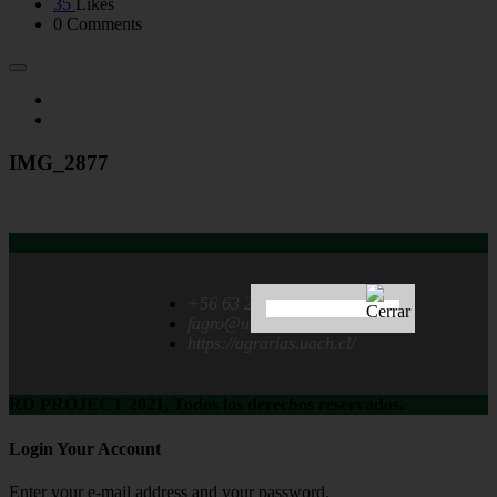
35
Likes
0 Comments
IMG_2877
+56 63 222 1237
fagro@uach.cl
https://agrarias.uach.cl/
RD PROJECT 2021, Todos los derechos reservados.
Login Your Account
Enter your e-mail address and your password.