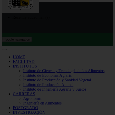
Recently added item(s)
Toggle navigation
HOME
FACULTAD
INSTITUTOS
Instituto de Ciencia y Tecnología de los Alimentos
Instituto de Economía Agraria
Instituto de Producción y Sanidad Vegetal
Instituto de Producción Animal
Instituto de Ingeniería Agraria y Suelos
CARRERAS
Agronomía
Ingeniería en Alimentos
POSTGRADO
INVESTIGACIÓN