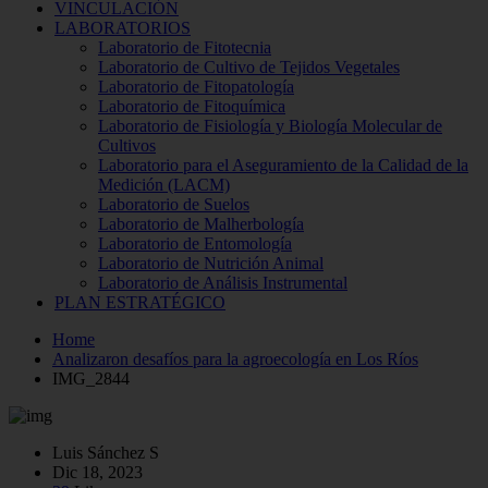
VINCULACIÓN
LABORATORIOS
Laboratorio de Fitotecnia
Laboratorio de Cultivo de Tejidos Vegetales
Laboratorio de Fitopatología
Laboratorio de Fitoquímica
Laboratorio de Fisiología y Biología Molecular de
Cultivos
Laboratorio para el Aseguramiento de la Calidad de la
Medición (LACM)
Laboratorio de Suelos
Laboratorio de Malherbología
Laboratorio de Entomología
Laboratorio de Nutrición Animal
Laboratorio de Análisis Instrumental
PLAN ESTRATÉGICO
Home
Analizaron desafíos para la agroecología en Los Ríos
IMG_2844
Luis Sánchez S
Dic 18, 2023