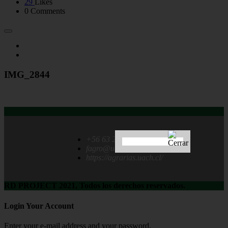
29
Likes
0 Comments
IMG_2844
+56 63 222 1237
fagro@uach.cl
https://agrarias.uach.cl/
RD PROJECT 2021, Todos los derechos reservados.
Login Your Account
Enter your e-mail address and your password.