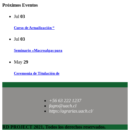
Próximos Eventos
Jul
03
Curso de Actualización “
Jul
03
Seminario «Macroalgas para
May
29
Ceremonia de Titulación de
+56 63 222 1237
fagro@uach.cl
https://agrarias.uach.cl/
RD PROJECT 2021, Todos los derechos reservados.