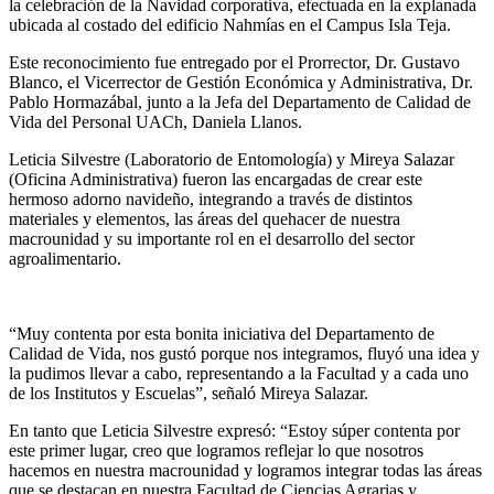
la celebración de la Navidad corporativa, efectuada en la explanada
ubicada al costado del edificio Nahmías en el Campus Isla Teja.
Este reconocimiento fue entregado por el Prorrector, Dr. Gustavo
Blanco, el Vicerrector de Gestión Económica y Administrativa, Dr.
Pablo Hormazábal, junto a la Jefa del Departamento de Calidad de
Vida del Personal UACh, Daniela Llanos.
Leticia Silvestre (Laboratorio de Entomología) y Mireya Salazar
(Oficina Administrativa) fueron las encargadas de crear este
hermoso adorno navideño, integrando a través de distintos
materiales y elementos, las áreas del quehacer de nuestra
macrounidad y su importante rol en el desarrollo del sector
agroalimentario.
“Muy contenta por esta bonita iniciativa del Departamento de
Calidad de Vida, nos gustó porque nos integramos, fluyó una idea y
la pudimos llevar a cabo, representando a la Facultad y a cada uno
de los Institutos y Escuelas”, señaló Mireya Salazar.
En tanto que Leticia Silvestre expresó: “Estoy súper contenta por
este primer lugar, creo que logramos reflejar lo que nosotros
hacemos en nuestra macrounidad y logramos integrar todas las áreas
que se destacan en nuestra Facultad de Ciencias Agrarias y