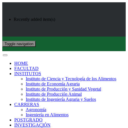
Recently added item(s)
Toggle navigation
HOME
FACULTAD
INSTITUTOS
Instituto de Ciencia y Tecnología de los Alimentos
Instituto de Economía Agraria
Instituto de Producción y Sanidad Vegetal
Instituto de Producción Animal
Instituto de Ingeniería Agraria y Suelos
CARRERAS
Agronomía
Ingeniería en Alimentos
POSTGRADO
INVESTIGACIÓN