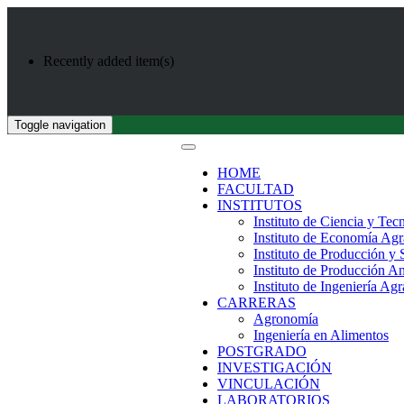
Recently added item(s)
Toggle navigation
HOME
FACULTAD
INSTITUTOS
Instituto de Ciencia y Tec
Instituto de Economía Agr
Instituto de Producción y
Instituto de Producción A
Instituto de Ingeniería Agr
CARRERAS
Agronomía
Ingeniería en Alimentos
POSTGRADO
INVESTIGACIÓN
VINCULACIÓN
LABORATORIOS