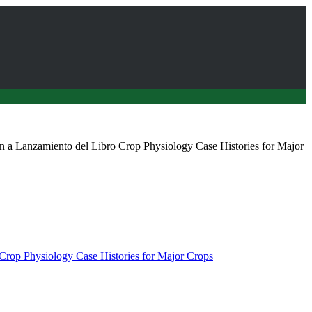
an a Lanzamiento del Libro Crop Physiology Case Histories for Major
Crop Physiology Case Histories for Major Crops