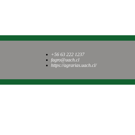
+56 63 222 1237
fagro@uach.cl
https://agrarias.uach.cl/