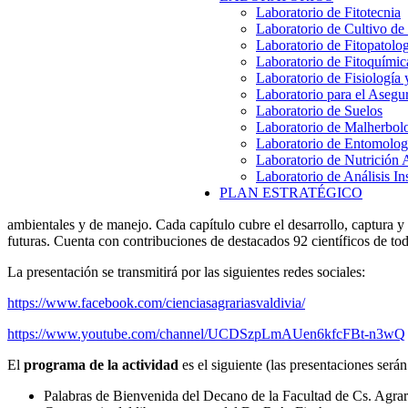
Laboratorio de Fitotecnia
Laboratorio de Cultivo de
Laboratorio de Fitopatolo
Laboratorio de Fitoquímic
Laboratorio de Fisiología
Laboratorio para el Aseg
Laboratorio de Suelos
Laboratorio de Malherbol
Laboratorio de Entomolog
Laboratorio de Nutrición 
Laboratorio de Análisis In
PLAN ESTRATÉGICO
ambientales y de manejo. Cada capítulo cubre el desarrollo, captura y e
futuras. Cuenta con contribuciones de destacados 92 científicos de to
La presentación se transmitirá por las siguientes redes sociales:
https://www.facebook.com/cienciasagrariasvaldivia/
https://www.youtube.com/channel/UCDSzpLmAUen6kfcFBt-n3wQ
El
programa de la actividad
es el siguiente (las presentaciones serán
Palabras de Bienvenida del Decano de la Facultad de Cs. Agrar