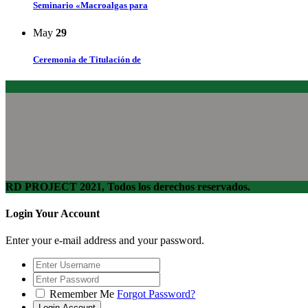
Seminario «Macroalgas para
May
29
Ceremonia de Titulación de
RD PROJECT 2021, Todos los derechos reservados.
Login Your Account
Enter your e-mail address and your password.
Remember Me
Forgot Password?