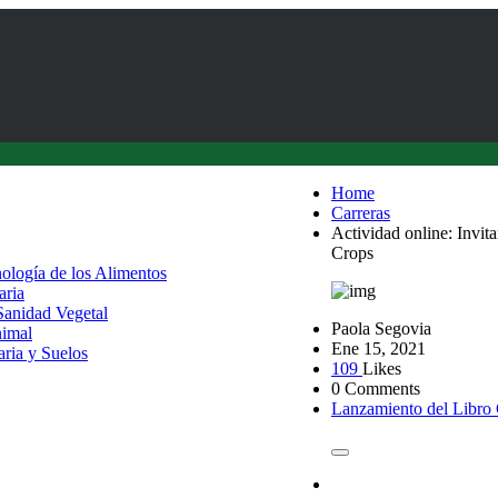
Home
Carreras
Actividad online: Invit
Crops
nología de los Alimentos
aria
 Sanidad Vegetal
Paola Segovia
nimal
Ene 15, 2021
aria y Suelos
109
Likes
0 Comments
Lanzamiento del Libro 