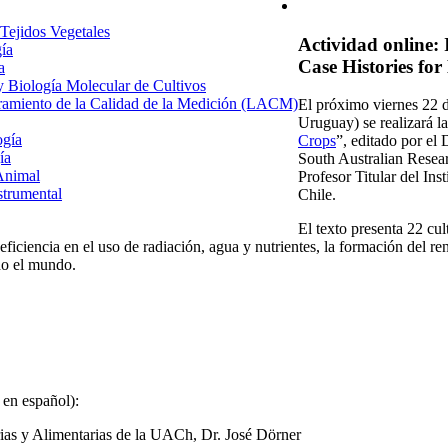
 Tejidos Vegetales
Actividad online:
gía
Case Histories fo
a
 y Biología Molecular de Cultivos
uramiento de la Calidad de la Medición (LACM)
El próximo viernes 22 d
Uruguay) se realizará la
ogía
Crops
”, editado por el
ía
South Australian Resear
Animal
Profesor Titular del In
strumental
Chile.
El texto presenta 22 cul
ficiencia en el uso de radiación, agua y nutrientes, la formación del re
do el mundo.
 en español):
ias y Alimentarias de la UACh, Dr. José Dörner