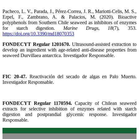
Pacheco, L. V., Parada, J., Pérez-Correa, J. R., Mariotti-Celis, M. S.,
Erpel, F., Zambrano, A. & Palacios, M. (2020). Bioactive
polyphenols from Southern Chile seaweed as inhibitors of enzymes
for starch digestion.
Marine Drugs
,
18
(7), 353.
https://doi.org/10.3390/md18070353
FONDECYT Regular 1201670.
Ultrasound-assisted extraction to
develop an ingredient with age-related anti-disease properties from
seaweed Durvillaea antarctica. Investigador Responsable.
FIC 20-47.
Reactivación del secado de algas en Palo Muerto.
Investigador Responsable.
FONDECYT Regular 1170594.
Capacity of Chilean seaweed
extracts for selective inhibition of enzymes related with starch
digestion and postprandial glycemic response. Investigador
Responsable.