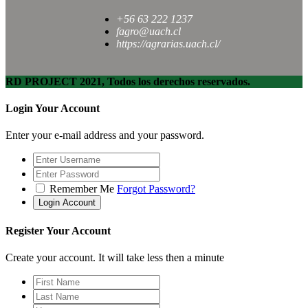
+56 63 222 1237
fagro@uach.cl
https://agrarias.uach.cl/
RD PROJECT 2021, Todos los derechos reservados.
Login Your Account
Enter your e-mail address and your password.
Remember Me
Forgot Password?
Register Your Account
Create your account. It will take less then a minute