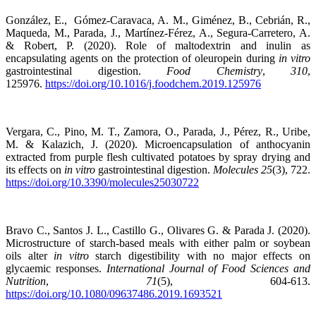
González, E., Gómez-Caravaca, A. M., Giménez, B., Cebrián, R.,
Maqueda, M., Parada, J., Martínez-Férez, A., Segura-Carretero, A.
& Robert, P. (2020). Role of maltodextrin and inulin as
encapsulating agents on the protection of oleuropein during
in vitro
gastrointestinal digestion.
Food Chemistry
,
310
,
125976.
https://doi.org/10.1016/j.foodchem.2019.125976
Vergara, C., Pino, M. T., Zamora, O., Parada, J., Pérez, R., Uribe,
M. & Kalazich, J. (2020). Microencapsulation of anthocyanin
extracted from purple flesh cultivated potatoes by spray drying and
its effects on
in vitro
gastrointestinal digestion.
Molecules
25
(3), 722.
https://doi.org/10.3390/molecules25030722
Bravo C., Santos J. L., Castillo G., Olivares G. & Parada J. (2020).
Microstructure of starch-based meals with either palm or soybean
oils alter
in vitro
starch digestibility with no major effects on
glycaemic responses.
International Journal of Food Sciences and
Nutrition
,
71
(5), 604-613.
https://doi.org/10.1080/09637486.2019.1693521