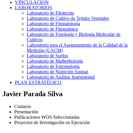
VINCULACIÓN
LABORATORIOS
Laboratorio de Fitotecnia
Laboratorio de Cultivo de Tejidos Vegetales
Laboratorio de Fitopatología
Laboratorio de Fitoquímica
Laboratorio de Fisiología y Biología Molecular de
Cultivos
Laboratorio para el Aseguramiento de la Calidad de la
Medición (LACM)
Laboratorio de Suelos
Laboratorio de Malherbología
Laboratorio de Entomología
Laboratorio de Nutrición Animal
Laboratorio de Análisis Instrumental
PLAN ESTRATÉGICO
Javier Parada Silva
Contacto
Presentación
Publicaciones WOS Seleccionadas
Proyectos de Investigación en Ejecución