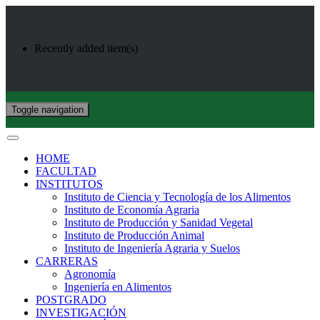
Recently added item(s)
Toggle navigation
HOME
FACULTAD
INSTITUTOS
Instituto de Ciencia y Tecnología de los Alimentos
Instituto de Economía Agraria
Instituto de Producción y Sanidad Vegetal
Instituto de Producción Animal
Instituto de Ingeniería Agraria y Suelos
CARRERAS
Agronomía
Ingeniería en Alimentos
POSTGRADO
INVESTIGACIÓN