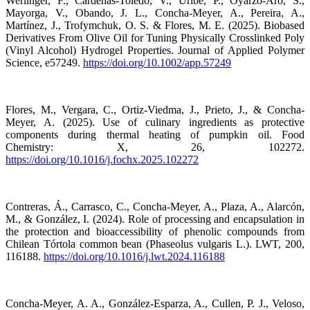
Werlinger, F., Cárdenas‐Toledo, V., Uribe, P., Oyarzo‐Aro, S.,
Mayorga, V., Obando, J. L., Concha-Meyer, A., Pereira, A.,
Martínez, J., Trofymchuk, O. S. & Flores, M. E. (2025). Biobased
Derivatives From Olive Oil for Tuning Physically Crosslinked Poly
(Vinyl Alcohol) Hydrogel Properties. Journal of Applied Polymer
Science, e57249.
https://doi.org/10.1002/app.57249
Flores, M., Vergara, C., Ortiz-Viedma, J., Prieto, J., & Concha-
Meyer, A. (2025). Use of culinary ingredients as protective
components during thermal heating of pumpkin oil. Food
Chemistry: X, 26, 102272.
https://doi.org/10.1016/j.fochx.2025.102272
Contreras, Á., Carrasco, C., Concha-Meyer, A., Plaza, A., Alarcón,
M., & González, I. (2024). Role of processing and encapsulation in
the protection and bioaccessibility of phenolic compounds from
Chilean Tórtola common bean (Phaseolus vulgaris L.). LWT, 200,
116188.
https://doi.org/10.1016/j.lwt.2024.116188
Concha-Meyer, A. A., González-Esparza, A., Cullen, P. J., Veloso,