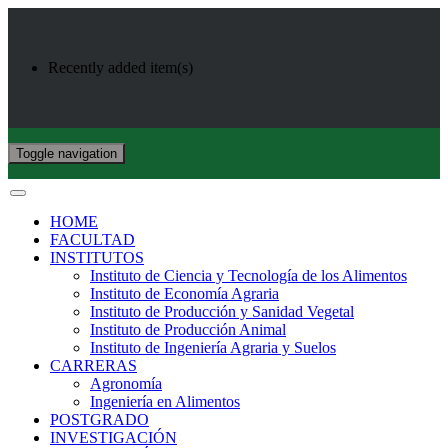
Recently added item(s)
Toggle navigation
HOME
FACULTAD
INSTITUTOS
Instituto de Ciencia y Tecnología de los Alimentos
Instituto de Economía Agraria
Instituto de Producción y Sanidad Vegetal
Instituto de Producción Animal
Instituto de Ingeniería Agraria y Suelos
CARRERAS
Agronomía
Ingeniería en Alimentos
POSTGRADO
INVESTIGACIÓN