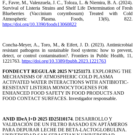
F., Favre, M., Valenzuela, J. C., Toloza, L. & Niemira, B. A. (2024).
Survival of Listeria Strains and Shelf Life Determination of Fresh
Blueberries (Vaccinium corymbosum) Treated with Cold
Atmospheric Plasma. Foods, 13(6), 822.
https://doi.org/10.3390/foods13060822
Concha-Meyer, A., Toro, M., & Eifert, J. D. (2023). Antimicrobial
resistant pathogens in sustainable food systems: how to prevent,
detect, or control contamination?. Frontiers in Public Health, 11,
1221763.
https://doi.org/10.3389/fpubh.2023.1221763
FONDECYT REGULAR 2025 N°1251173
. EXPLORING THE
MECHANISMS OF ATMOSPHERIC COLD PLASMA
ACTIVATED WATER INTERACTIONS WITH ANTIBIOTIC-
RESISTANT LISTERIA MONOCYTOGENES FOR
ENHANCED FOOD SAFETY IN FOOD PRODUCTS AND
FOOD CONTACT SURFACES. Investigador responsable.
ANID IDeA I+D 2025 ID25I10174
. DESARROLLO Y
VALIDACIÓN DE UN FILTRO BASADO EN APTÁMEROS
PARA DEPURAR LECHE DE BETA-LACTOGLOBULINA.