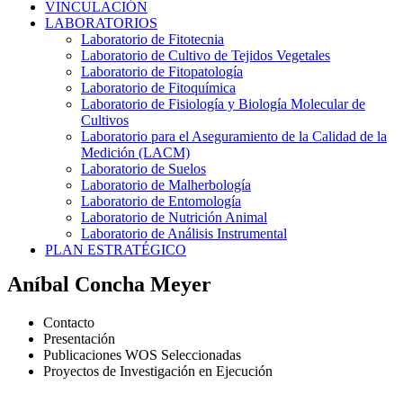
VINCULACIÓN
LABORATORIOS
Laboratorio de Fitotecnia
Laboratorio de Cultivo de Tejidos Vegetales
Laboratorio de Fitopatología
Laboratorio de Fitoquímica
Laboratorio de Fisiología y Biología Molecular de
Cultivos
Laboratorio para el Aseguramiento de la Calidad de la
Medición (LACM)
Laboratorio de Suelos
Laboratorio de Malherbología
Laboratorio de Entomología
Laboratorio de Nutrición Animal
Laboratorio de Análisis Instrumental
PLAN ESTRATÉGICO
Aníbal Concha Meyer
Contacto
Presentación
Publicaciones WOS Seleccionadas
Proyectos de Investigación en Ejecución