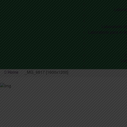
Laborat
Laboratorio de
Laboratorio para el 
L
Lab
Home
_MG_6817 [1600x1200]