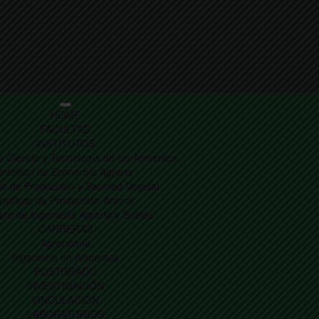
HOME
FACULTAD
INSTITUTOS
de Ciencia y Tecnología de los Alimentos
Instituto de Economía Agraria
uto de Producción y Sanidad Vegetal
Instituto de Producción Animal
tuto de Ingeniería Agraria y Suelos
CARRERAS
Agronomía
Ingeniería en Alimentos
POSTGRADO
INVESTIGACIÓN
VINCULACIÓN
LABORATORIOS