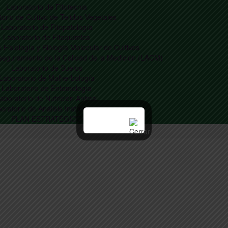
Laboratorio de Fitotecnia
orio de Cultivo de Tejidos Vegetales
Laboratorio de Fitopatología
Laboratorio de Fitoquímica
 Fisiología y Biología Molecular de Cultivos
Aseguramiento de la Calidad de la Medición (LACM)
Laboratorio de Suelos
Laboratorio de Malherbología
Laboratorio de Entomología
aboratorio de Nutrición Animal
oratorio de Análisis Instrumental
PLAN ESTRATÉGICO