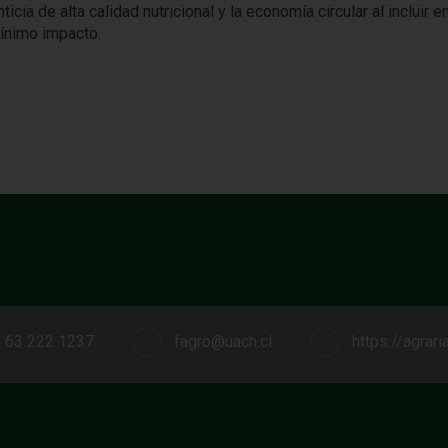
ia de alta calidad nutricional y la economía circular al incluir e
mínimo impacto.
 63 222 1237
fagro@uach.cl
https://agrari