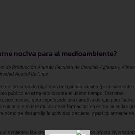
carne nociva para el medioambiente?
tuto de Producción Animal/ Facultad de Ciencias Agrarias y Alimen
rsidad Austral de Chile.
es del proceso de digestión del ganado vacuno (principalmente e
tinio público en el mundo durante el último tiempo. Distintas
ción masiva, está impulsando una narrativa de que para “salvar
señalar que existe mucha desinformación, en especial en las g
 cómo se desarrolla la actividad pecuaria, y particularmente de 
to los rumiantes liberan gases considerados de efecto invernadero