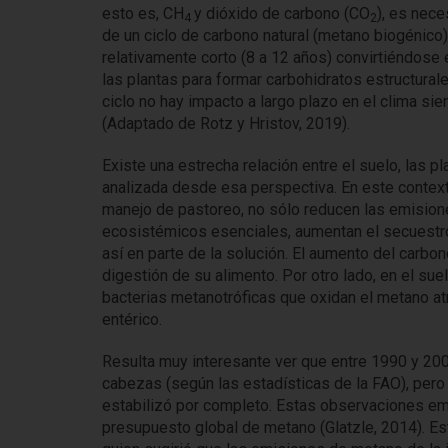
esto es, CH
y dióxido de carbono (CO
), es nece
4
2
de un ciclo de carbono natural (metano biogénico)
relativamente corto (8 a 12 años) convirtiéndose
las plantas para formar carbohidratos estructural
ciclo no hay impacto a largo plazo en el clima s
(Adaptado de Rotz y Hristov, 2019).
Existe una estrecha relación entre el suelo, las p
analizada desde esa perspectiva. En este context
manejo de pastoreo, no sólo reducen las emisiones
ecosistémicos esenciales, aumentan el secuestro
así en parte de la solución. El aumento del carbo
digestión de su alimento. Por otro lado, en el s
bacterias metanotróficas que oxidan el metano a
entérico.
Resulta muy interesante ver que entre 1990 y 20
cabezas (según las estadísticas de la FAO), pero
estabilizó por completo. Estas observaciones empí
presupuesto global de metano (Glatzle, 2014). Es