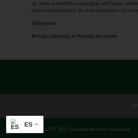
de carne sustentables aseguran una fuente alimentic
dietas subproductos de otras industrias con un 
Bibliografía
Artículo publicado en Revista Aprocarne
+56
ES
RD PROJECT 2021, Todos los derechos reservados.