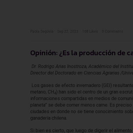
Paola Segovia
Sep 22, 2023
108
Likes
0 Comments
Opinión: ¿Es la producción de 
Dr. Rodrigo Arias Inostroza, Académico del Insti
Director del Doctorado en Ciencias Agrarias /Unive
Los gases de efecto invernadero (GEI) resultant
metano, CH
) han sido el centro de un gran escru
4
informaciones compartidas en medios de comunica
planeta” se debe comer menos carne. Es preciso 
ciudades en donde no se tiene conocimiento sobre
ganadería chilena.
Si bien es cierto, que luego de digerir el alimen