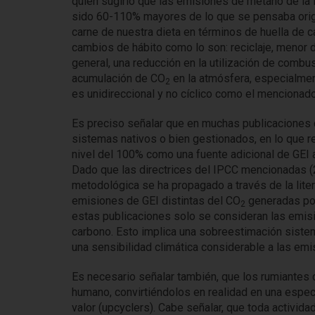
quien sugirió que las emisiones de metano de la in
sido 60-110% mayores de lo que se pensaba origin
carne de nuestra dieta en términos de huella de
cambios de hábito como lo son: reciclaje, menor d
general, una reducción en la utilización de combus
acumulación de CO
en la atmósfera, especialmen
2
es unidireccional y no cíclico como el mencionad
Es preciso señalar que en muchas publicaciones c
sistemas nativos o bien gestionados, en lo que r
nivel del 100% como una fuente adicional de GEI a
Dado que las directrices del IPCC mencionadas (2
metodológica se ha propagado a través de la liter
emisiones de GEI distintas del CO
generadas por
2
estas publicaciones solo se consideran las emis
carbono. Esto implica una sobreestimación siste
una sensibilidad climática considerable a las emis
Es necesario señalar también, que los rumiantes
humano, convirtiéndolos en realidad en una espe
valor (upcyclers). Cabe señalar, que toda activid