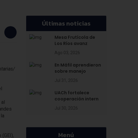
Últimas noticias
Mesa Frutícola de
Los Ríos avanz
Ago 03, 2026
En Máfil aprendieron
tarias/
sobre manejo
Jul 31, 2026
l
UACh fortalece
cooperación intern
 al
Jul 30, 2026
randes
la
Menú
 (GEI),