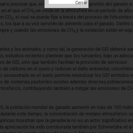
sario precisar que, el CH
generado en la digestión del ganado e
4
 en el que el CH
se oxida en la atmósfera en un período de año
4
 en CO
, el cual se puede fijar a través del proceso de fotosíntes
2
es, los que a su vez servirán de alimento para el ganado. Dentro 
iempre y cuando las emisiones de CH
y la oxidación están en equi
4
lantas y los animales, y como tal, la generación de GEI debería se
o, estudios recientes plantean que los rumiantes, bajo un adec
 de GEI, sino que también facilitan la provisión de servicios
 de carbono en el suelo y reducen el daño ambiental, convirtié
no secuestrado en el suelo permite neutralizar los GEI emitidos e
uelo de sistemas pastoriles existen además diversas poblaciones
tmosférico, contribuyendo también a mitigar las emisiones de C
05, la población mundial de ganado aumentó en más de 100 mill
 durante este tiempo, la concentración de metano atmosférico s
ricas muestran que la ganadería no es un actor significativo en
ta apreciación ha sido corroborada también por Schwietzke et al