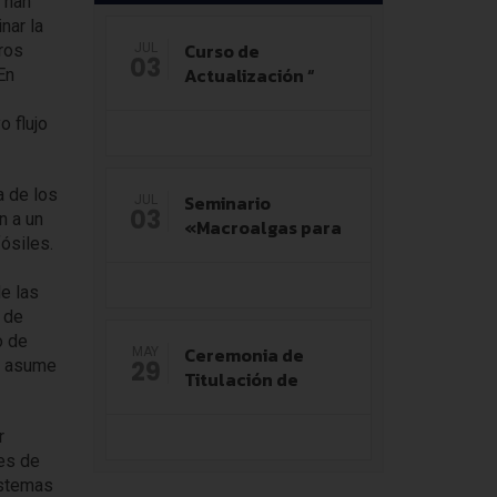
l han
nar la
Curso de
ros
JUL
03
Actualización “
En
 flujo
a de los
Seminario
JUL
03
n a un
«Macroalgas para
ósiles.
e las
 de
o de
Ceremonia de
MAY
se asume
29
Titulación de
r
es de
istemas