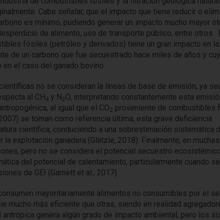
dustria de combustibles fósiles y la filtración geológica natura
almente. Cabe señalar, que el impacto que tiene reducir o elimi
 carbono es mínimo, pudiendo generar un impacto mucho mayor ot
esperdicio de alimento, uso de transporte público, entre otros. 
tibles fósiles (petróleo y derivados) tiene un gran impacto en la
te de un carbono que fue secuestrado hace miles de años y cuyo
o en el caso del ganado bovino.
ientíficas no se consideran la líneas de base de emisión, ya se
especta al CH
y N
O, interpretando constantemente esta emisió
4
2
ntropogénica, al igual que el CO
proveniente de combustibles f
2
007) se toman como referencia última, esta grave deficiencia
atura científica, conduciendo a una sobrestimación sistemática d
 la explotación ganadera (Glatzle, 2018). Finalmente, en muchas
iones, pero no se considera el potencial secuestro ecosistémic
mática del potencial de calentamiento, particularmente cuando 
iones de GEI (Garnett et al., 2017).
 consumen mayoritariamente alimentos no consumibles por el se
cie mucho más eficiente que otras, siendo en realidad agregador
ad antrópica genera algún grado de impacto ambiental, pero los s