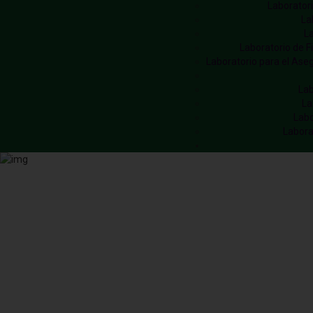
Laboratori
La
La
Laboratorio de Fi
Laboratorio para el Ase
Lab
La
Labo
Labora
Home
Instituto 