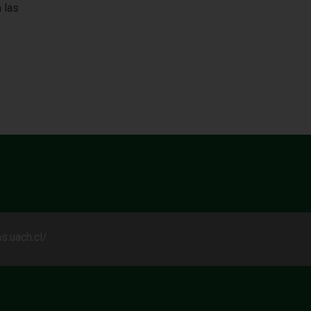
n las
as.uach.cl/