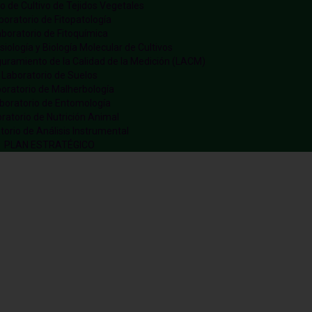
o de Cultivo de Tejidos Vegetales
boratorio de Fitopatología
boratorio de Fitoquímica
siología y Biología Molecular de Cultivos
guramiento de la Calidad de la Medición (LACM)
Laboratorio de Suelos
oratorio de Malherbología
boratorio de Entomología
ratorio de Nutrición Animal
torio de Análisis Instrumental
PLAN ESTRATÉGICO
De Producción Animal
Opinión: ¿Es La Producción De Carne Nociva Pa