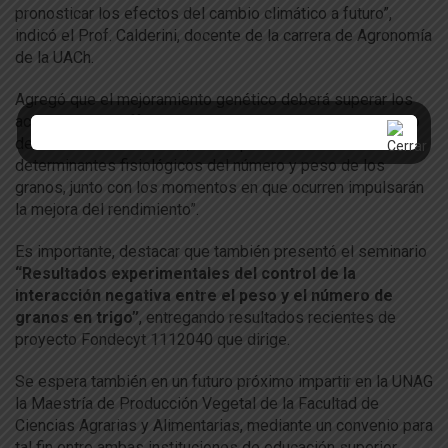
pronosticar los efectos del cambio climático a futuro”,
indicó el Prof. Calderini, docente de la carrera de Agronomía
de la UACh.
Agregó que el mejoramiento genético deberá superar los
actuales trade-offs que limitan el avance en el incremento
del rendimiento. En tanto, la comprensión de los
determinantes fisiológicos del número y peso de los
granos, junto con los momentos en que ocurren impulsarán
la mejora del rendimiento”.
Es importante, destacar que también presentó el seminario
“Resultados experimentales del control de la
interacción negativa entre el peso y el número de
granos en trigo”
, entregando resultados recientes de
proyecto Fondecyt 1112040 que dirige.
Se espera también en un futuro próximo impartir en la UNAG
la Maestría de Producción Vegetal de la Facultad de
Ciencias Agrarias y Alimentarias, mediante un convenio para
tal fin entre ambas instituciones de educación superior.