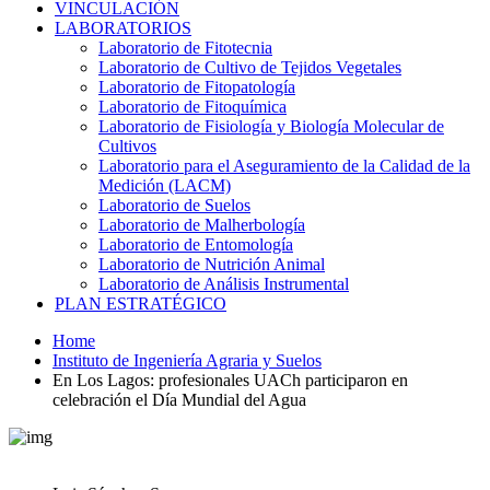
VINCULACIÓN
LABORATORIOS
Laboratorio de Fitotecnia
Laboratorio de Cultivo de Tejidos Vegetales
Laboratorio de Fitopatología
Laboratorio de Fitoquímica
Laboratorio de Fisiología y Biología Molecular de
Cultivos
Laboratorio para el Aseguramiento de la Calidad de la
Medición (LACM)
Laboratorio de Suelos
Laboratorio de Malherbología
Laboratorio de Entomología
Laboratorio de Nutrición Animal
Laboratorio de Análisis Instrumental
PLAN ESTRATÉGICO
Home
Instituto de Ingeniería Agraria y Suelos
En Los Lagos: profesionales UACh participaron en
celebración el Día Mundial del Agua