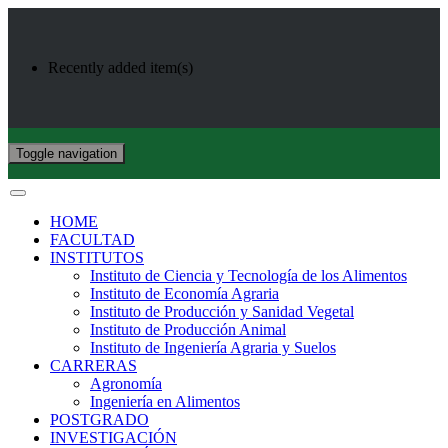
Recently added item(s)
Toggle navigation
HOME
FACULTAD
INSTITUTOS
Instituto de Ciencia y Tecnología de los Alimentos
Instituto de Economía Agraria
Instituto de Producción y Sanidad Vegetal
Instituto de Producción Animal
Instituto de Ingeniería Agraria y Suelos
CARRERAS
Agronomía
Ingeniería en Alimentos
POSTGRADO
INVESTIGACIÓN