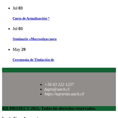
Jul
03
Curso de Actualización “
Jul
03
Seminario «Macroalgas para
May
29
Ceremonia de Titulación de
+56 63 222 1237
fagro@uach.cl
https://agrarias.uach.cl/
RD PROJECT 2021, Todos los derechos reservados.