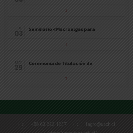
Seminario «Macroalgas para
JUL
03
Ceremonia de Titulación de
MAY
29
+56 63 222 1237
fagro@uach.cl