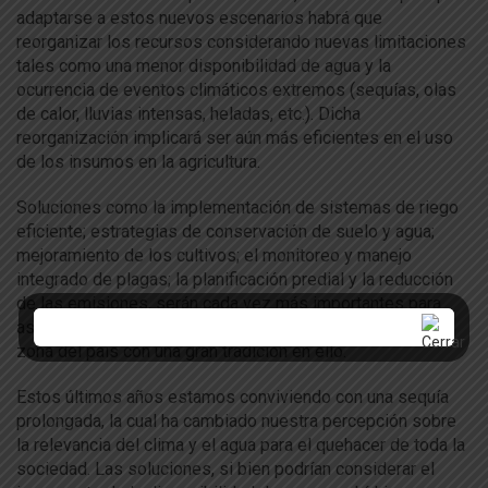
adaptarse a estos nuevos escenarios habrá que
reorganizar los recursos considerando nuevas limitaciones
tales como una menor disponibilidad de agua y la
ocurrencia de eventos climáticos extremos (sequías, olas
de calor, lluvias intensas, heladas, etc.). Dicha
reorganización implicará ser aún más eficientes en el uso
de los insumos en la agricultura.
Soluciones como la implementación de sistemas de riego
eficiente; estrategias de conservación de suelo y agua;
mejoramiento de los cultivos; el monitoreo y manejo
integrado de plagas; la planificación predial y la reducción
de las emisiones, serán cada vez más importantes para
asegurar una producción sustentable de alimentos en una
zona del país con una gran tradición en ello.
Estos últimos años estamos conviviendo con una sequía
prolongada, la cual ha cambiado nuestra percepción sobre
la relevancia del clima y el agua para el quehacer de toda la
sociedad. Las soluciones, si bien podrían considerar el